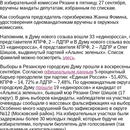
В избирательной комиссии Рязани в пятницу, 27 сентября,
вручены мандаты депутатам, избранным по спискам.
Как сообщила председатель горизбиркома Жанна Фомина,
удостоверения одномандатникам вручены в окружных
комиссиях.
Напомним, в Думу нового созыва вошли 33 «единоросса», 
представителя КПРФ, 2 – ЛДПР и В Думу нового созыва в
33 «единоросса», 4 представителя КПРФ, 2 – ЛДПР и Олег
Шишов, выдвинутый партией «Альянс зеленых». Список
фамилий можно посмотреть
здесь
.
Выборы в Рязанскую городскую Думу прошли в воскресенье
сентября. Согласно
официальным данным
5-процентный
барьер преодолели три партии: «Единая Россия» - 51,40%,
КПРФ – 14, 72% и ЛДПР – 7,48%. По одномандатным округ
городскую Думу
прошли
19 «единоросов» и кандидат от
«Альянса зеленых», бывший мэр Рязани Олег Шишов (17
округ). В день выборов кандидаты, наблюдатели на участка
очевидцы сообщали о массовых фальсификациях на выбор
Особенно много нарушений было зафиксировано в округе
№12 (Московский район). На избирательных участках были
задержаны более 30 молодых людей, которые будучи не
избирателями, получали бюллетень для голосования (так
называемые «карусельщики»).