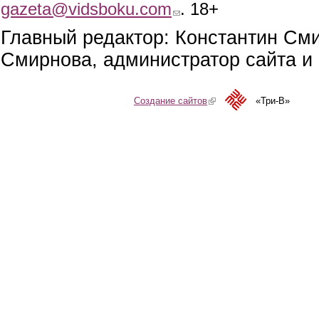
gazeta@vidsboku.com
(link sends e-mail)
. 18+
Главный редактор: Константин См
Смирнова, администратор сайта и 
Создание сайтов
(link is external)
«Три-В»