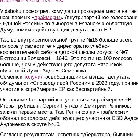
воскресенье, 8 июня, 2025 - 18:34
Vidsboku посмотрел, кому дали проходные места на так
называемых «
праймериз
» (внутрипартийное голосовани
«Единой России» по выборам в Рязанскую областную
Думу, помимо действующих депутатов от ЕР.
Так, во внутрирегиональной группе №18 больше всего
голосов у заместителя директора по учебно-
воспитательной работе детской школы искусств №7
Екатерины Волковой – 1646. Это почти на 100 голосов
больше, чем у действующего депутата Рязанской
областной Думы Андрея Семенюка.
Семенюк
получил
освободившийся мандат депутата
облдумы от «Справедливой России» в 2023 году, прини
участие в «праймериз» ЕР как беспартийный.
Остальные беспартийные участники «праймериз» ЕР,
Игорь Трубицын, Сергей Пупков и Дмитрий Репников,
заняли первые места. Так, Репников на «праймериз»
обогнал по голосам действующего участника СВО Андр
Андриенко в округе №13.
Согласно результатам, советник губернатора, бывший