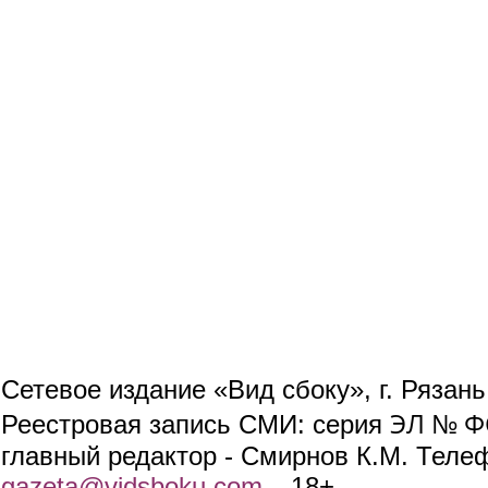
Сетевое издание «Вид сбоку», г. Рязан
ЭЛ № ФС
Реестровая запись СМИ: серия
главный редактор - Смирнов К.М. Телефо
gazeta@vidsboku.com
(link sends e-mail)
. 18+