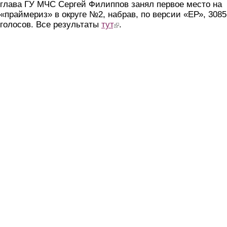
глава ГУ МЧС Сергей Филиппов занял первое место на
«праймериз» в округе №2, набрав, по версии «ЕР», 3085
голосов. Все результаты
тут
(link is external)
.