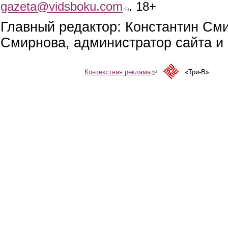
gazeta@vidsboku.com
(link sends e-mail)
. 18+
Главный редактор: Константин См
Смирнова, администратор сайта и 
Контекстная реклама
(link is external)
«Три-В»