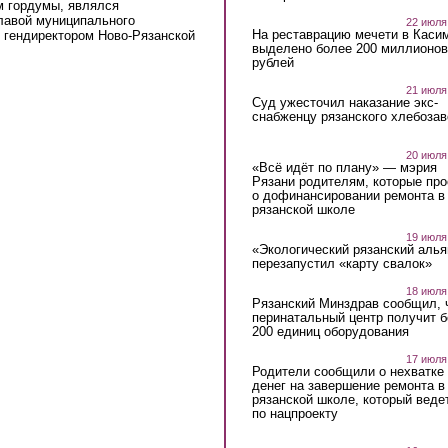
м гордумы, являлся
лавой муниципального
22 июля
На реставрацию мечети в Каси
 гендиректором Ново-Рязанской
выделено более 200 миллионов
рублей
21 июля
Суд ужесточил наказание экс-
снабженцу рязанского хлебоза
20 июля
«Всё идёт по плану» — мэрия
Рязани родителям, которые пр
о дофинансировании ремонта в
рязанской школе
19 июля
«Экологический рязанский алья
перезапустил «карту свалок»
18 июля
Рязанский Минздрав сообщил, 
перинатальный центр получит 
200 единиц оборудования
17 июля
Родители сообщили о нехватке
денег на завершение ремонта в
рязанской школе, который веде
по нацпроекту