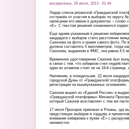
воскресенье, 28 июля, 2013 - 01:44
Лидер списка рязанской «Гражданской пла
отстранён от участия в выборах по округу №
написании его имени в документах – слово 
«Е». С текстом решения ознакомился коррес
Еще одним указанным в решении избиркомо
кандидата с выборов стало расстояние меж
Сазонова на фото и краем самого фото. По 
должна составлять 5 миллиметров, тогда ка
Сазонова, выданном в ФМС, она равна 4,5 
Временное удостоверение Сазонов был выну
в связи с тем, что избирком счел недействи
один из штампов стоит не на 19-й странице, 
Напомним, в понедельник, 22 июля кандидат
городской Думы от «Гражданской платформы
регистрации на вышеуказанных основаниях.
Сазонов вышел из «Единой России» и выдви
«Гражданской платформы» Михаила Прохоров
который Сазонов возглавляет с тем же паспо
17 июля Прохоров приезжал в Рязань, где в
предстоящих выборов в гордуму и презентов
внимание избиркома к букве «Ё» с раскруч
неизвестно.