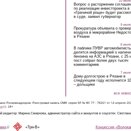
10 июля
Вопрос о расторжении соглаше
по реализации инвестпроекта в
«Грачиной роще» будет рассмо
в суде, заявил губернатор
9 июля
Прокуратура объявила о провер
воздуха в микрорайоне Недост
в Рязани
8 июля
В паблике ПУВР автомобилист
делятся информацией о наличи
бензина на АЗС в Рязани, с 25 
пост собрал более двух тысяч
комментариев
7 июля
Дому-долгострою в Рязани в
следующем году исполнится 10
– дольщики
все ново
ЭЛ № ФС 77 - 7826
1 от 14 апреля 20
овано Роскомнадзором. Реестровая запись СМИ: серия
(link sends e-mail)
om
. 18+
й редактор: Марина Смирнова, администратор сайта и аккаунтов в соцсетях: Светлан
Концессия «Водока
ама
(link is external)
«Три-В»