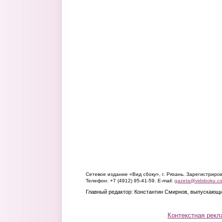
Сетевое издание «Вид сбоку», г. Рязань. Зарегистрир
Телефон: +7 (4912) 95-41-59. E-mail:
gazeta@vidsboku.c
Главный редактор: Константин Смирнов, выпускающи
Контекстная рекл