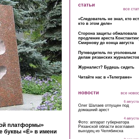
статьи
все ста
«Следователь не знал, кто ес
кто в этом деле»
Сторона защиты обжаловала
продление ареста Константин
Смирнову до конца августа
Путеводитель по уголовным
делам рязанских журналистов
Журналист? Будешь сидеть
Читайте нас в «Телеграме»
новости
все ново
6 августа
Олег Шалаев отпущен под
домашний арест
4 августа
Фото: аппарат губернатора
кой платформы»
Рязанской области возглавил
выходец из Челябинска
е буквы «Ё» в имени