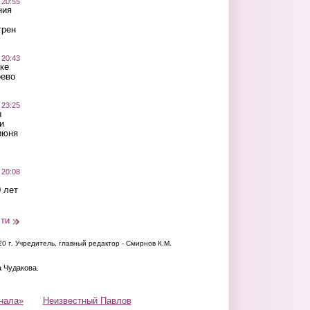
 20:55
ния
трен
 20:43
ке
оево
 23:25
ы
и
июня
 20:08
 лет
сти
20 г.
Учредитель, главный редактор - Смирнов К.М.
а Чудакова.
нала»
Неизвестный Павлов