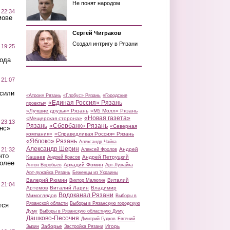
Не понят народом
 22:34
мове
Сергей Чиграков
Создал интригу в Рязани
 19:25
вода
 21:07
осили
«Атрон» Рязань
«Глобус» Рязань
«Городские
«Единая Россия» Рязань
проекты»
«Лучшие друзья» Рязань
«М5 Молл» Рязань
«Новая газета»
«Мещерская сторона»
 23:13
Рязань
«Сбербанк» Рязань
«Северная
нс»
компания»
«Справедливая Россия» Рязань
«Яблоко» Рязань
Александр Чайка
Александр Шерин
 21:32
Андрей
Алексей Фролов
что
Кашаев
Андрей Петруцкий
Андрей Красов
более
Аркадий Фомин
Антон Воробьев
Арт-Лужайка
Арт-лужайка Рязань
Беженцы из Украины
Валерий Рюмин
Виталий
Виктор Малюгин
 21:04
Артемов
Виталий Ларин
Владимир
Водоканал Рязани
Мимоглядов
Выборы в
Рязанской области
Выборы в Рязанскую городскую
тся
Думу
Выборы в Рязанскую областную Думу
Дашково-Песочня
Дмитрий Гудков
Евгений
Заборье
Игорь
Зызин
Застройка Рязани