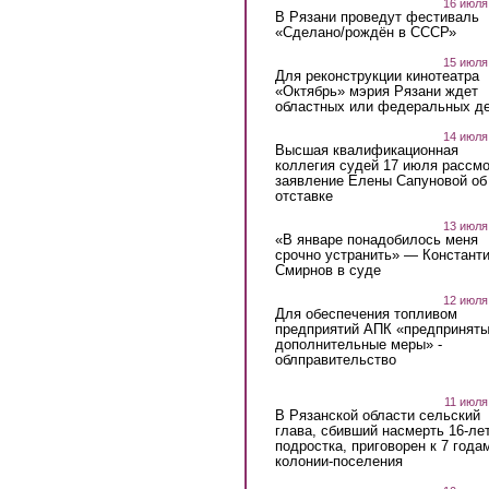
16 июля
В Рязани проведут фестиваль
«Сделано/рождён в СССР»
15 июля
Для реконструкции кинотеатра
«Октябрь» мэрия Рязани ждет
областных или федеральных де
14 июля
Высшая квалификационная
коллегия судей 17 июля рассмо
заявление Елены Сапуновой об
отставке
13 июля
«В январе понадобилось меня
срочно устранить» — Констант
Смирнов в суде
12 июля
Для обеспечения топливом
предприятий АПК «предпринят
дополнительные меры» -
облправительство
11 июля
В Рязанской области сельский
глава, сбивший насмерть 16-ле
подростка, приговорен к 7 года
колонии-поселения