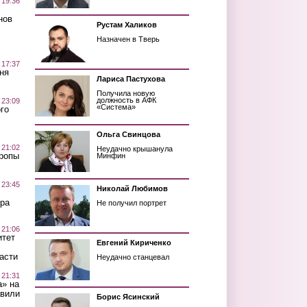
 19:36
нов
Рустам Халиков
Назначен в Тверь
 17:37
ня
Лариса Пастухова
Получила новую
должность в АФК
 23:09
«Система»
го
Ольга Свинцова
 21:02
Неудачно крышанула
Тропы
Минфин
 23:45
Николай Любимов
ра
Не получил портрет
 21:06
итет
Евгений Кириченко
асти
Неудачно станцевал
 21:31
а» на
авили
Борис Ясинский