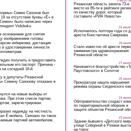
3 августа
Рязанская область заняла 73-е
место из 85-ти в рейтинге регио
по качеству дорог, который
тформы» Семен Сазонов был
составило «РИА Новости»
 19 за отсутствие буквы «Ё» в
«Семен» было написано через
пондент Vidsboku.
31 июля
Исполнилось полтора года со д
м основанием для снятия
ареста Константина Смирнова
ду изображением головы
версии избиркома, дистанция
29 июля
Стало известно об аресте перво
к в удостоверении личности
замминистра здравоохранения
миллиметрам.
Рязанской области
жден получить и предоставить
27 июля
тельным его паспорт. Причина -
Начинается благоустройство «
а на соседней 18-й.
Паустовского» в Солотче
у в депутаты Рязанской
25 июля
» Семену Сазонову отказано в
Прокуратура нашла нарушения
режима охраны Сегденского озе
нулся на новые выборы от
24 июля
а. При этом список партии,
Облправительство создаст ком
ртом, зарегистрирован.
по территориальной обороне и
защите объектов Рязанской обл
ыразил надежду на честность
ал Ё-мобиль. Связано ли такое
23 июля
иваемым партией автомобилем,
Здание бывшего «Детского мир
улице Соборной в Рязани выст
на торги