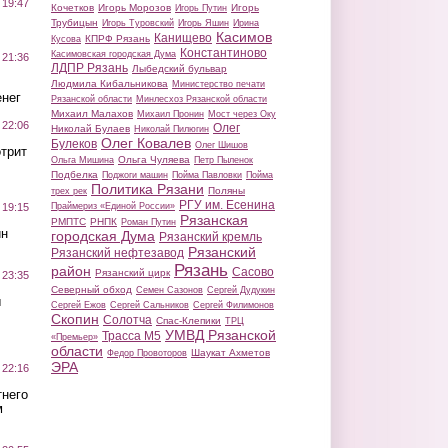
 19:47
Кочетков
Игорь Морозов
Игорь
Игорь Путин
Трубицын
Игорь Туровский
Игорь Яшин
Ирина
Касимов
Канищево
КПРФ Рязань
Кусова
Константиново
Касимовская городская Дума
 21:36
ЛДПР Рязань
Лыбедский бульвар
Людмила Кибальникова
Министерство печати
нег
Рязанской области
Минлесхоз Рязанской области
Михаил Малахов
Михаил Пронин
Мост через Оку
 22:06
Олег
Николай Булаев
Николай Пилюгин
Олег Ковалев
Булеков
Олег Шишов
трит
Ольга Чуляева
Ольга Мишина
Петр Пыленок
Подбелка
Поджоги машин
Пойма Павловки
Пойма
Политика Рязани
Поляны
трех рек
РГУ им. Есенина
Праймериз «Единой России»
 19:15
Рязанская
РМПТС
РНПК
Роман Путин
ин
городская Дума
Рязанский кремль
Рязанский
Рязанский нефтезавод
Рязань
район
Сасово
Рязанский цирк
 23:35
Северный обход
Семен Сазонов
Сергей Дудукин
ы
Сергей Ежов
Сергей Сальников
Сергей Филимонов
Скопин
Солотча
Спас-Клепики
ТРЦ
УМВД Рязанской
Трасса М5
«Премьер»
области
Шаукат Ахметов
Федор Провоторов
ЭРА
 22:16
тнего
м