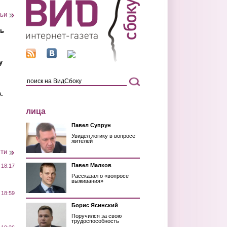
тьи
ть
у
.
лица
Павел Супрун
Увидел логику в вопросе
жителей
сти
Павел Малков
 18:17
Рассказал о «вопросе
выживания»
 18:59
Борис Ясинский
Поручился за свою
трудоспособность