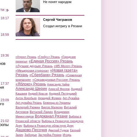
Не понят народом
сти
 18:17
Сергей Чиграков
Создал интригу в Рязани
 18:59
 19:36
«Атрон» Рязань
«Глобус» Рязань
«Городские
«Единая Россия» Рязань
проекты»
нов
«Лучшие друзья» Рязань
«М5 Молл» Рязань
«Новая газета»
«Мещерская сторона»
Рязань
«Сбербанк» Рязань
«Северная
компания»
«Справедливая Россия» Рязань
 17:37
«Яблоко» Рязань
Александр Чайка
ня
Александр Шерин
Андрей
Алексей Фролов
Кашаев
Андрей Петруцкий
Андрей Красов
Аркадий Фомин
Антон Воробьев
Арт-Лужайка
 23:09
Арт-лужайка Рязань
Беженцы из Украины
го
Валерий Рюмин
Виталий
Виктор Малюгин
Артемов
Виталий Ларин
Владимир
Водоканал Рязани
Мимоглядов
Выборы в
 21:02
Рязанской области
Выборы в Рязанскую городскую
Тропы
Думу
Выборы в Рязанскую областную Думу
Дашково-Песочня
Дмитрий Гудков
Евгений
Заборье
Игорь
Зызин
Застройка Рязани