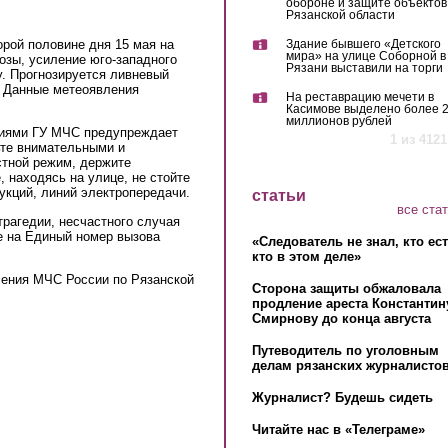
обороне и защите объектов
Рязанской области
рой половине дня 15 мая на
Здание бывшего «Детского
мира» на улице Соборной в
озы, усиление юго-западного
Рязани выставили на торги
у. Прогнозируется ливневый
. Данные метеоявления
На реставрацию мечети в
Касимове выделено более 
миллионов рублей
ниями ГУ МЧС предупреждает
1 из 4121
ьте внимательными и
стной режим, держите
 находясь на улице, не стойте
укций, линий электропередачи.
статьи
все ста
рагедии, несчастного случая
те на Единый номер вызова
«Следователь не знал, кто ес
кто в этом деле»
ления МЧС России по Рязанской
Сторона защиты обжаловала
продление ареста Константин
Смирнову до конца августа
Путеводитель по уголовным
делам рязанских журналистов
Журналист? Будешь сидеть
Читайте нас в «Телеграме»