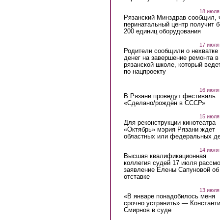
18 июля
Рязанский Минздрав сообщил, 
перинатальный центр получит 
200 единиц оборудования
17 июля
Родители сообщили о нехватке
денег на завершение ремонта в
рязанской школе, который веде
по нацпроекту
16 июля
В Рязани проведут фестиваль
«Сделано/рождён в СССР»
15 июля
Для реконструкции кинотеатра
«Октябрь» мэрия Рязани ждет
областных или федеральных де
14 июля
Высшая квалификационная
коллегия судей 17 июля рассмо
заявление Елены Сапуновой об
отставке
13 июля
«В январе понадобилось меня
срочно устранить» — Констант
Смирнов в суде