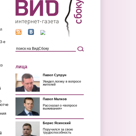
ил
3-е
со
лица
Павел Супрун
Увидел логику в вопросе
жителей
й
Павел Малков
о
лотче
Рассказал о «вопросе
выживания»
ения
Борис Ясинский
Поручился за свою
трудоспособность
й