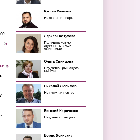
Рустам Халиков
Назначен в Тверь
200
Лариса Пастухова
Получила новую
следующая ›
должность в АФК
«Система»
Ольга Свинцова
тьи
Неудачно крышанула
Минфин
ть
Николай Любимов
Не получил портрет
у
Евгений Кириченко
.
Неудачно станцевал
Борис Ясинский