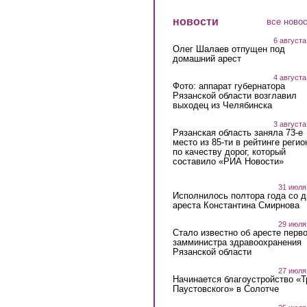
новости
все ново
6 августа
Олег Шалаев отпущен под
домашний арест
4 августа
Фото: аппарат губернатора
Рязанской области возглавил
выходец из Челябинска
3 августа
Рязанская область заняла 73-е
место из 85-ти в рейтинге регио
по качеству дорог, который
составило «РИА Новости»
31 июля
Исполнилось полтора года со д
ареста Константина Смирнова
29 июля
Стало известно об аресте перво
замминистра здравоохранения
Рязанской области
27 июля
Начинается благоустройство «
Паустовского» в Солотче