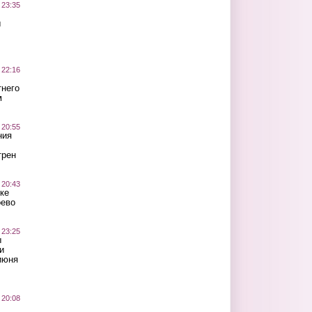
 23:35
ы
 22:16
тнего
м
 20:55
ния
трен
 20:43
ке
оево
 23:25
ы
и
июня
 20:08