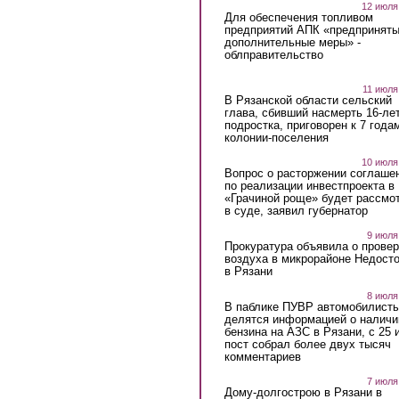
12 июля
Для обеспечения топливом
предприятий АПК «предпринят
дополнительные меры» -
облправительство
11 июля
В Рязанской области сельский
глава, сбивший насмерть 16-ле
подростка, приговорен к 7 года
колонии-поселения
10 июля
Вопрос о расторжении соглаше
по реализации инвестпроекта в
«Грачиной роще» будет рассмо
в суде, заявил губернатор
9 июля
Прокуратура объявила о провер
воздуха в микрорайоне Недост
в Рязани
8 июля
В паблике ПУВР автомобилист
делятся информацией о наличи
бензина на АЗС в Рязани, с 25 
пост собрал более двух тысяч
комментариев
7 июля
Дому-долгострою в Рязани в