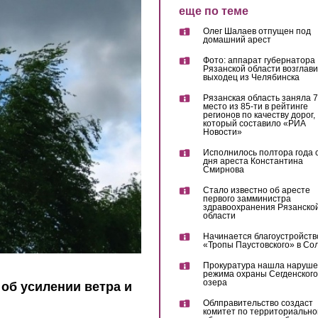
еще по теме
Олег Шалаев отпущен под
домашний арест
Фото: аппарат губернатора
Рязанской области возглав
выходец из Челябинска
Рязанская область заняла 7
место из 85-ти в рейтинге
регионов по качеству дорог,
который составило «РИА
Новости»
Исполнилось полтора года 
дня ареста Константина
Смирнова
Стало известно об аресте
первого замминистра
здравоохранения Рязанско
области
Начинается благоустройств
«Тропы Паустовского» в Со
Прокуратура нашла наруш
режима охраны Сегденского
озера
об усилении ветра и
Облправительство создаст
комитет по территориально