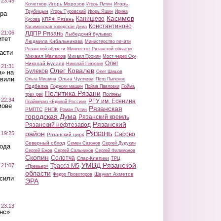
 23:45
Кочетков
Игорь Морозов
Игорь
Игорь Путин
Трубицын
Игорь Туровский
Игорь Яшин
Ирина
ра
Касимов
Канищево
КПРФ Рязань
Кусова
Константиново
Касимовская городская Дума
 21:06
ЛДПР Рязань
Лыбедский бульвар
итет
Людмила Кибальникова
Министерство печати
Рязанской области
Минлесхоз Рязанской области
асти
Михаил Малахов
Михаил Пронин
Мост через Оку
Олег
Николай Булаев
Николай Пилюгин
 21:31
Олег Ковалев
Булеков
а» на
Олег Шишов
авили
Ольга Чуляева
Ольга Мишина
Петр Пыленок
Подбелка
Поджоги машин
Пойма Павловки
Пойма
Политика Рязани
Поляны
трех рек
 22:34
РГУ им. Есенина
Праймериз «Единой России»
мове
Рязанская
РМПТС
РНПК
Роман Путин
городская Дума
Рязанский кремль
Рязанский
Рязанский нефтезавод
Рязань
район
 19:25
Сасово
Рязанский цирк
Северный обход
Семен Сазонов
Сергей Дудукин
вода
Сергей Ежов
Сергей Сальников
Сергей Филимонов
Скопин
Солотча
Спас-Клепики
ТРЦ
УМВД Рязанской
 21:07
Трасса М5
«Премьер»
области
Шаукат Ахметов
Федор Провоторов
осили
ЭРА
 23:13
нс»