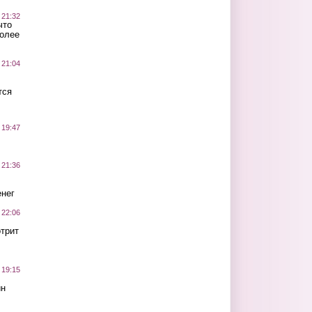
 21:32
что
более
 21:04
тся
 19:47
 21:36
нег
 22:06
трит
 19:15
ин