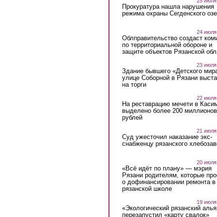
25 июля
Прокуратура нашла нарушения
режима охраны Сегденского озе
24 июля
Облправительство создаст ком
по территориальной обороне и
защите объектов Рязанской обл
23 июля
Здание бывшего «Детского мир
улице Соборной в Рязани выст
на торги
22 июля
На реставрацию мечети в Каси
выделено более 200 миллионов
рублей
21 июля
Суд ужесточил наказание экс-
снабженцу рязанского хлебоза
20 июля
«Всё идёт по плану» — мэрия
Рязани родителям, которые пр
о дофинансировании ремонта в
рязанской школе
19 июля
«Экологический рязанский алья
перезапустил «карту свалок»