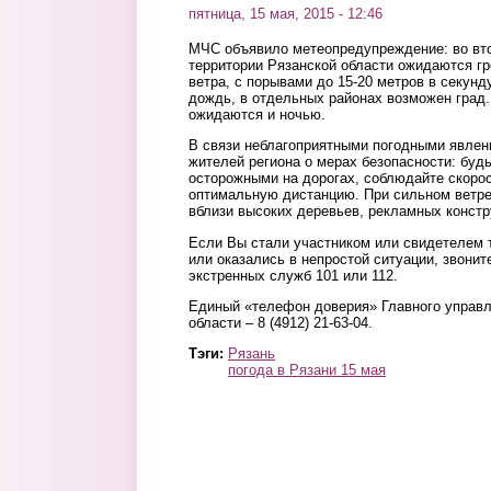
пятница, 15 мая, 2015 - 12:46
МЧС объявило метеопредупреждение: во вто
территории Рязанской области ожидаются гр
ветра, с порывами до 15-20 метров в секунд
дождь, в отдельных районах возможен град
ожидаются и ночью.
В связи неблагоприятными погодными явле
жителей региона о мерах безопасности: буд
осторожными на дорогах, соблюдайте скоро
оптимальную дистанцию. При сильном ветре,
вблизи высоких деревьев, рекламных констр
Если Вы стали участником или свидетелем т
или оказались в непростой ситуации, звони
экстренных служб 101 или 112.
Единый «телефон доверия» Главного управ
области – 8 (4912) 21-63-04.
Тэги:
Рязань
погода в Рязани 15 мая