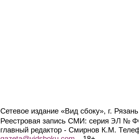
Сетевое издание «Вид сбоку», г. Рязан
ЭЛ № ФС
Реестровая запись СМИ: серия
главный редактор - Смирнов К.М. Телефо
gazeta@vidsboku.com
(link sends e-mail)
. 18+