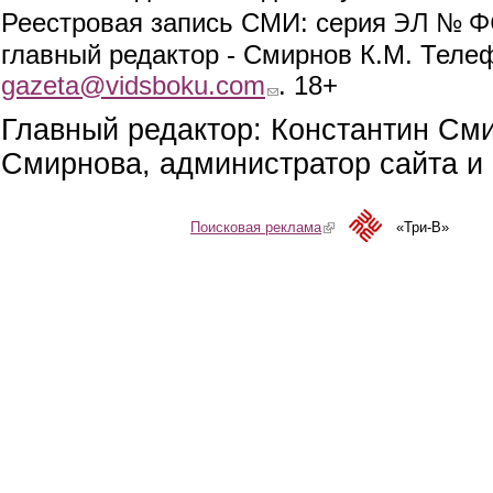
ЭЛ № ФС
Реестровая запись СМИ: серия
главный редактор - Смирнов К.М. Телефо
gazeta@vidsboku.com
(link sends e-mail)
. 18+
Главный редактор: Константин См
Смирнова, администратор сайта и 
Поисковая реклама
(link is external)
«Три-В»