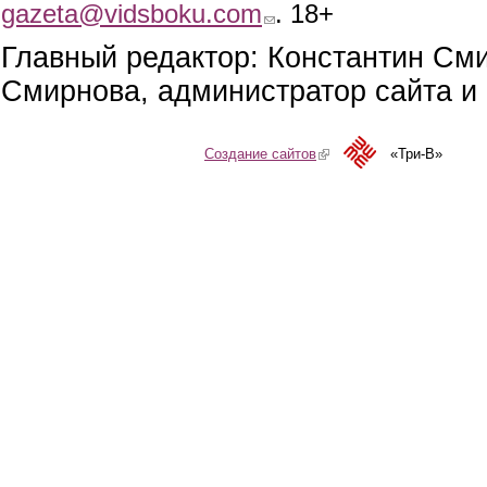
gazeta@vidsboku.com
(link sends e-mail)
. 18+
Главный редактор: Константин См
Смирнова, администратор сайта и 
Создание сайтов
(link is external)
«Три-В»