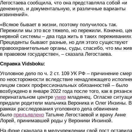
Легостаева сообщила, что она представляла собой «и
денежную, и документальную, и различные варианты
извинений».
«Всякое бывает в жизни, поэтому получилось так.
Пережили мы это все тяжело, но пережили. Конечно, це
нервной системы – два года жить в таких переживаниях
Прецеденты бывают разные, но для этого существуют
правоохранительные органы, суды, спасибо, что мы жи
в правовом государстве», – сказала Легостаева.
Справка Vidsboku:
Уголовное дело по ч. 2 ст. 109 УК РФ – причинение смер
по неосторожности вследствие ненадлежащего исполне
лицом своих профессиональных обязанностей – было
возбуждено в январе 2022 года после того, как в рязанс
перинатальном центре
умер
младенец. Огласке ситуац
придали родители мальчика Вероника и Олег Инзины. В
рамках расследования уголовного дела обвинение
было
предъявлено
Татьяне Легостаевой и врачу Анне
Лорей, принимавшей роды у Вероники Инзиной.
На фоне скандала в медучреждении свой пост оставил