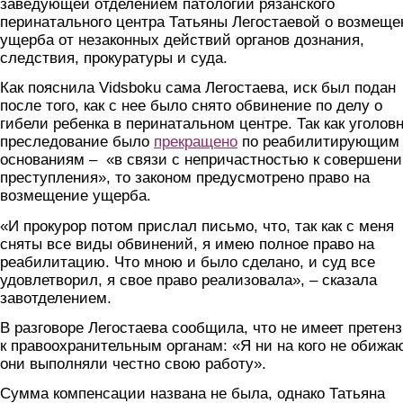
заведующей отделением патологии рязанского
перинатального центра Татьяны Легостаевой о возмеще
ущерба от незаконных действий органов дознания,
следствия, прокуратуры и суда.
Как пояснила Vidsboku сама Легостаева, иск был подан
после того, как с нее было снято обвинение по делу о
гибели ребенка в перинатальном центре. Так как уголов
преследование было
прекращено
по реабилитирующим
основаниям – «в связи с непричастностью к совершен
преступления», то законом предусмотрено право на
возмещение ущерба.
«И прокурор потом прислал письмо, что, так как с меня
сняты все виды обвинений, я имею полное право на
реабилитацию. Что мною и было сделано, и суд все
удовлетворил, я свое право реализовала», – сказала
завотделением.
В разговоре Легостаева сообщила, что не имеет претен
к правоохранительным органам: «Я ни на кого не обижа
они выполняли честно свою работу».
Сумма компенсации названа не была, однако Татьяна