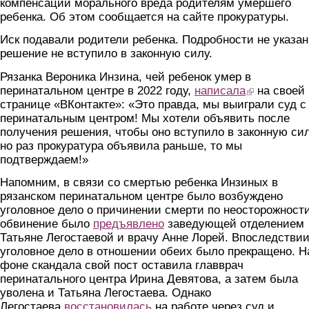
компенсации морального вреда родителям умершего
ребенка. Об этом сообщается на сайте прокуратуры.
Иск подавали родители ребенка. Подробности не указан
решение не вступило в законную силу.
Рязанка Вероника Инзина, чей ребенок умер в
перинатальном центре в 2022 году,
написала
(link is external)
на своей
странице «ВКонтакте»: «Это правда, мы выиграли суд с
перинатальным центром! Мы хотели объявить после
получения решения, чтобы оно вступило в законную сил
но раз прокуратура объявила раньше, то мы
подтверждаем!»
Напомним, в связи со смертью ребенка Инзиных в
рязанском перинатальном центре было возбуждено
уголовное дело о причинении смерти по неосторожности
обвинение было
предъявлено
заведующей отделением
Татьяне Легостаевой и врачу Анне Лорей. Впоследстви
уголовное дело в отношении обеих было прекращено. Н
фоне скандала свой пост оставила главврач
перинатального центра Ирина Девятова, а затем была
уволена и Татьяна Легостаева. Однако
Легостаева
восстановилась
на работе через суд и