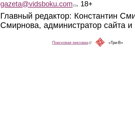
gazeta@vidsboku.com
(link sends e-mail)
. 18+
Главный редактор: Константин См
Смирнова, администратор сайта и 
Поисковая реклама
(link is external)
«Три-В»