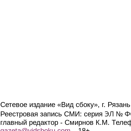
Сетевое издание «Вид сбоку», г. Рязан
ЭЛ № ФС
Реестровая запись СМИ: серия
главный редактор - Смирнов К.М. Телефо
gazeta@vidsboku.com
(link sends e-mail)
. 18+