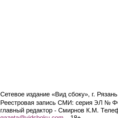
Сетевое издание «Вид сбоку», г. Рязан
ЭЛ № ФС
Реестровая запись СМИ: серия
главный редактор - Смирнов К.М. Телефо
gazeta@vidsboku.com
(link sends e-mail)
. 18+