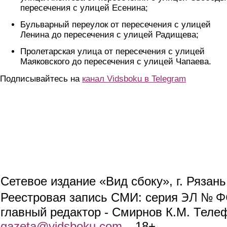
пересечения с улицей Есенина;
Бульварный переулок от пересечения с улицей
Ленина до пересечения с улицей Радищева;
Пролетарская улица от пересечения с улицей
Маяковского до пересечения с улицей Чапаева.
Подписывайтесь на
канал Vidsboku в Telegram
Сетевое издание «Вид сбоку», г. Рязан
ЭЛ № ФС
Реестровая запись СМИ: серия
главный редактор - Смирнов К.М. Телефо
gazeta@vidsboku.com
(link sends e-mail)
. 18+