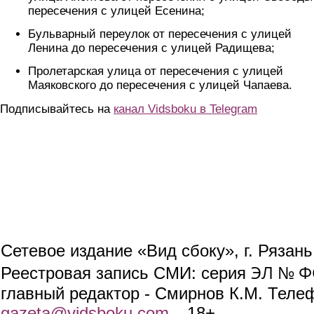
пересечения с улицей Есенина;
Бульварный переулок от пересечения с улицей
Ленина до пересечения с улицей Радищева;
Пролетарская улица от пересечения с улицей
Маяковского до пересечения с улицей Чапаева.
Подписывайтесь на
канал Vidsboku в Telegram
Сетевое издание «Вид сбоку», г. Рязан
ЭЛ № ФС
Реестровая запись СМИ: серия
главный редактор - Смирнов К.М. Телефо
gazeta@vidsboku.com
(link sends e-mail)
. 18+