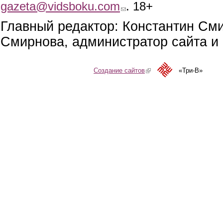
gazeta@vidsboku.com
(link sends e-mail)
. 18+
Главный редактор: Константин См
Смирнова, администратор сайта и 
Создание сайтов
(link is external)
«Три-В»