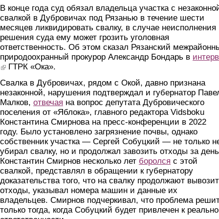
В конце года суд обязал владельца участка с незаконно
свалкой в Дубровичах под Рязанью в течение шести
месяцев ликвидировать свалку, в случае неисполнения
решения суда ему может грозить уголовная
ответственность. Об этом сказал Рязанский межрайонн
природоохранный прокурор Александр Бондарь в
интер
(link is external)
ГТРК «Ока».
Свалка в Дубровичах, рядом с Окой, давно признана
незаконной, нарушения подтверждал и губернатор Паве
Малков,
отвечая
на вопрос депутата Дубровического
поселения от «Яблока», главного редактора Vidsboku
Константина Смирнова на пресс-конференции в 2022
году. Было установлено загрязнение почвы, однако
собственник участка — Сергей Собуцкий — не только н
убирал свалку, но и продолжал завозить отходы за день
Константин Смирнов несколько лет
боролся
с этой
свалкой, представлял в обращении к губернатору
доказательства того, что на свалку продолжают вывози
отходы, указывал номера машин и данные их
владельцев. Смирнов подчеркивал, что проблема реши
только тогда, когда Собуцкий будет привлечен к реальн