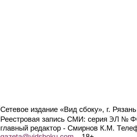
Сетевое издание «Вид сбоку», г. Рязан
ЭЛ № ФС
Реестровая запись СМИ: серия
главный редактор - Смирнов К.М. Телефо
gazeta@vidsboku.com
(link sends e-mail)
. 18+