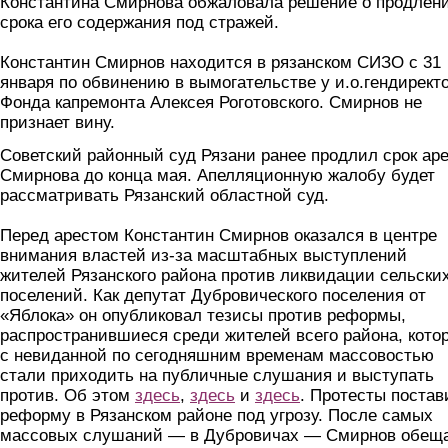
Константина Смирнова обжаловала решение о продлен
срока его содержания под стражей.
Константин Смирнов находится в рязанском СИЗО с 31
января по обвинению в вымогательстве у и.о.гендирект
Фонда капремонта Алексея Роготовского. Смирнов не
признает вину.
Советский районный суд Рязани ранее продлил срок ар
Смирнова до конца мая. Апелляционную жалобу будет
рассматривать Рязанский областной суд.
Перед арестом Константин Смирнов оказался в центре
внимания властей из-за масштабных выступлений
жителей Рязанского района против ликвидации сельски
поселений. Как депутат Дубровического поселения от
«Яблока» он опубликовал тезисы против реформы,
распространившиеся среди жителей всего района, кото
с невиданной по сегодняшним временам массовостью
стали приходить на публичные слушания и выступать
против. Об этом
здесь
,
здесь
и
здесь
. Протесты постав
реформу в Рязанском районе под угрозу. После самых
массовых слушаний — в Дубровичах — Смирнов обещ