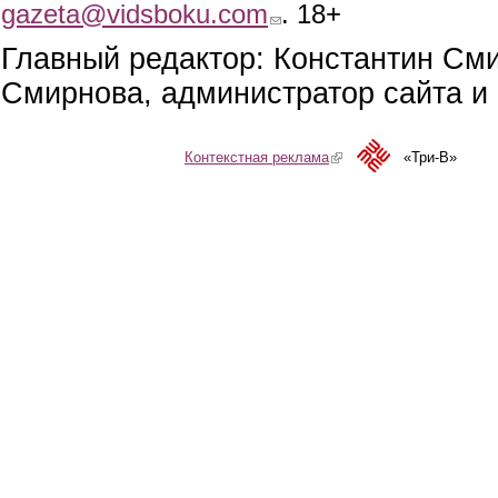
gazeta@vidsboku.com
(link sends e-mail)
. 18+
Главный редактор: Константин См
Смирнова, администратор сайта и 
Контекстная реклама
(link is external)
«Три-В»