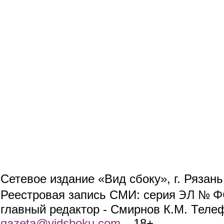
Сетевое издание «Вид сбоку», г. Рязан
ЭЛ № ФС
Реестровая запись СМИ: серия
главный редактор - Смирнов К.М. Телефо
gazeta@vidsboku.com
(link sends e-mail)
. 18+