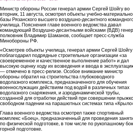
Министр обороны России генерал армии Сергей Шойгу во
вторник, 11 августа, осмотрел объекты учебно-материально
базы Рязанского высшего воздушно-десантного командног
училища. Пояснения главе военного ведомства давал
командующий Воздушно-десантными войсками (ВДВ) генер
полковник Владимир Шаманов, сообщает пресс-служба
Минобороны РФ.
«Осмотрев объекты училища, генерал армии Сергей Шойгу
поблагодарил подрядные строительные организации «за
своевременное и качественное выполнение работ» и дал
высокую оценку ходу их возведения и ввода в эксплуатаци
— отмечено в пресс-релизе. Особое внимание министр
обороны обратил на строительства глубоководного
водолазного комплекса, предназначенного для обучения
военнослужащих действиям под водой в различных типах
водолазного снаряжения, и аэродинамической трубы,
созданной для отработки действий при совершении прыжко
свободном падении на парашютных системах типа «Крыло
Глава военного ведомства осмотрел также спортивный
комплекс «Боец», предназначенный для проведения занят
по физической подготовке, в том числе по рукопашному бо
горной подготовке.