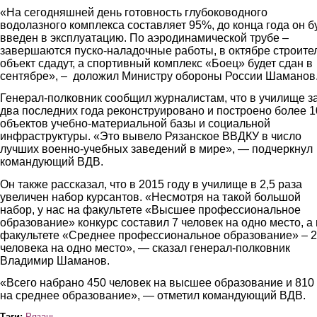
«На сегодняшней день готовность глубоководного
водолазного комплекса составляет 95%, до конца года он б
введен в эксплуатацию. По аэродинамической трубе –
завершаются пуско-наладочные работы, в октябре строите
объект сдадут, а спортивный комплекс «Боец» будет сдан в
сентябре», – доложил Министру обороны России Шаманов
Генерал-полковник сообщил журналистам, что в училище з
два последних года реконструировано и построено более 1
объектов учебно-материальной базы и социальной
инфраструктуры. «Это вывело Рязанское ВВДКУ в число
лучших военно-учебных заведений в мире», — подчеркнул
командующий ВДВ.
Он также рассказал, что в 2015 году в училище в 2,5 раза
увеличен набор курсантов. «Несмотря на такой большой
набор, у нас на факультете «Высшее профессиональное
образование» конкурс составил 7 человек на одно место, а
факультете «Среднее профессиональное образование» – 
человека на одно место», — сказал генерал-полковник
Владимир Шаманов.
«Всего набрано 450 человек на высшее образование и 810
на среднее образование», — отметил командующий ВДВ.
Тэги:
Рязань