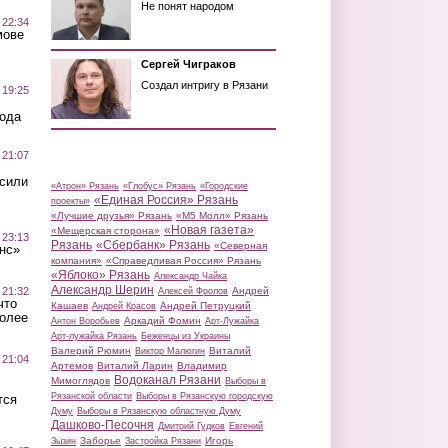
Не понят народом
 22:34
мове
Сергей Чиграков
Создал интригу в Рязани
 19:25
вода
 21:07
осили
«Атрон» Рязань
«Глобус» Рязань
«Городские
«Единая Россия» Рязань
проекты»
«Лучшие друзья» Рязань
«М5 Молл» Рязань
«Новая газета»
«Мещерская сторона»
 23:13
Рязань
«Сбербанк» Рязань
«Северная
нс»
компания»
«Справедливая Россия» Рязань
«Яблоко» Рязань
Александр Чайка
Александр Шерин
 21:32
Андрей
Алексей Фролов
что
Кашаев
Андрей Петруцкий
Андрей Красов
более
Аркадий Фомин
Антон Воробьев
Арт-Лужайка
Арт-лужайка Рязань
Беженцы из Украины
Валерий Рюмин
Виталий
Виктор Малюгин
 21:04
Артемов
Виталий Ларин
Владимир
Водоканал Рязани
Мимоглядов
Выборы в
Рязанской области
Выборы в Рязанскую городскую
тся
Думу
Выборы в Рязанскую областную Думу
Дашково-Песочня
Дмитрий Гудков
Евгений
Заборье
Игорь
Зызин
Застройка Рязани