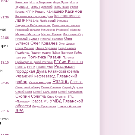
 19:47
Кочетков
Игорь Морозов
Игорь
Игорь Путин
Трубицын
Игорь Туровский
Игорь Яшин
Ирина
Касимов
Канищево
КПРФ Рязань
Кусова
Константиново
Касимовская городская Дума
 21:36
ЛДПР Рязань
Лыбедский бульвар
Людмила Кибальникова
Министерство печати
нег
Рязанской области
Минлесхоз Рязанской области
Михаил Малахов
Михаил Пронин
Мост через Оку
 22:06
Олег
Николай Булаев
Николай Пилюгин
Олег Ковалев
Булеков
Олег Шишов
трит
Ольга Чуляева
Ольга Мишина
Петр Пыленок
Подбелка
Поджоги машин
Пойма Павловки
Пойма
Политика Рязани
Поляны
трех рек
РГУ им. Есенина
Праймериз «Единой России»
 19:15
Рязанская
РМПТС
РНПК
Роман Путин
ин
городская Дума
Рязанский кремль
Рязанский
Рязанский нефтезавод
Рязань
район
Сасово
Рязанский цирк
 23:35
Северный обход
Семен Сазонов
Сергей Дудукин
ы
Сергей Ежов
Сергей Сальников
Сергей Филимонов
Скопин
Солотча
Спас-Клепики
ТРЦ
УМВД Рязанской
Трасса М5
«Премьер»
области
Шаукат Ахметов
Федор Провоторов
ЭРА
 22:16
тнего
м