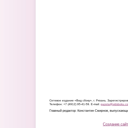
Сетевое издание «Вид сбоку», г. Рязань. Зарегистрир
Телефон: +7 (4912) 95-41-59. E-mail:
gazeta@vidsboku.c
Главный редактор: Константин Смирнов, выпускающи
Создание сай