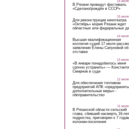
16 июля
В Рязани проведут фестиваль
«Сделано/рождён в СССР»
15 июля
Для реконструкции кинотеатра
«Октябрь» мэрия Рязани ждет
областных или федеральных де
14 июля
Высшая квалификационная
коллегия судей 17 июля рассмо
заявление Елены Сапуновой об
отставке
13 июля
«В январе понадобилось меня
срочно устранить» — Констант
Смирнов в суде
12 июля
Для обеспечения топливом
предприятий АПК «предпринят
дополнительные меры» -
облправительство
11 июля
В Рязанской области сельский
глава, сбивший насмерть 16-ле
подростка, приговорен к 7 года
колонии-поселения