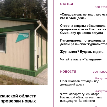
статьи
все ста
«Следователь не знал, кто ес
кто в этом деле»
Сторона защиты обжаловала
продление ареста Константин
Смирнову до конца августа
Путеводитель по уголовным
делам рязанских журналистов
Журналист? Будешь сидеть
Читайте нас в «Телеграме»
новости
все ново
6 августа
Олег Шалаев отпущен под
домашний арест
4 августа
Фото: аппарат губернатора
занской области
Рязанской области возглавил
 проверки новых
выходец из Челябинска