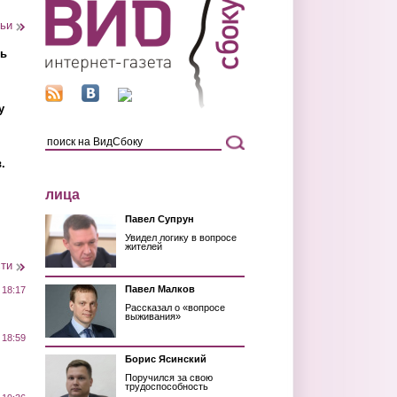
тьи
ть
у
.
лица
Павел Супрун
Увидел логику в вопросе
жителей
сти
Павел Малков
 18:17
Рассказал о «вопросе
выживания»
 18:59
Борис Ясинский
Поручился за свою
трудоспособность