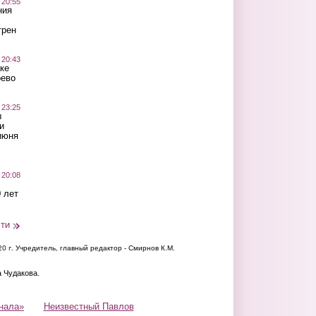
 20:55
ния
трен
 20:43
ке
оево
 23:25
ы
и
июня
 20:08
 лет
сти
20 г.
Учредитель, главный редактор - Смирнов К.М.
а Чудакова.
нала»
Неизвестный Павлов