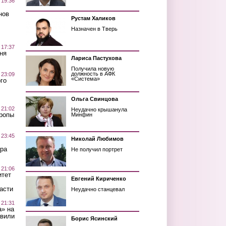
 19:36
нов
Рустам Халиков
Назначен в Тверь
 17:37
ня
Лариса Пастухова
Получила новую
должность в АФК
 23:09
«Система»
го
Ольга Свинцова
 21:02
Неудачно крышанула
Тропы
Минфин
 23:45
Николай Любимов
ра
Не получил портрет
 21:06
итет
Евгений Кириченко
асти
Неудачно станцевал
 21:31
а» на
авили
Борис Ясинский