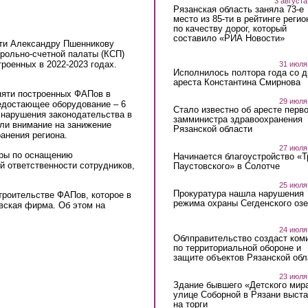
3 августа
Рязанская область заняла 73-е
место из 85-ти в рейтинге регио
по качеству дорог, который
составило «РИА Новости»
сти Александру Пшенникову
рольно-счетной палаты (КСП)
роенных в 2022-2023 годах.
31 июля
Исполнилось полтора года со д
ареста Константина Смирнова
пяти построенных ФАПов в
29 июля
едостающее оборудование – 6
Стало известно об аресте перво
 нарушения законодательства в
замминистра здравоохранения
или внимание на занижение
Рязанской области
анения региона.
27 июля
ры по оснащению
Начинается благоустройство «
й ответственности сотрудников,
Паустовского» в Солотче
25 июля
Прокуратура нашла нарушения
троительстве ФАПов, которое в
режима охраны Сегденского озе
овская фирма. Об этом на
24 июля
Облправительство создаст ком
по территориальной обороне и
защите объектов Рязанской обл
23 июля
Здание бывшего «Детского мир
улице Соборной в Рязани выст
на торги