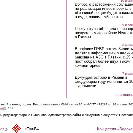
10 июля
Вопрос о расторжении соглаше
по реализации инвестпроекта в
«Грачиной роще» будет рассмо
в суде, заявил губернатор
9 июля
Прокуратура объявила о провер
воздуха в микрорайоне Недост
в Рязани
8 июля
В паблике ПУВР автомобилист
делятся информацией о наличи
бензина на АЗС в Рязани, с 25 
пост собрал более двух тысяч
комментариев
7 июля
Дому-долгострою в Рязани в
следующем году исполнится 10
– дольщики
все ново
ЭЛ № ФС 77 - 7826
1 от 14 апреля 20
овано Роскомнадзором. Реестровая запись СМИ: серия
(link sends e-mail)
om
. 18+
й редактор: Марина Смирнова, администратор сайта и аккаунтов в соцсетях: Светлан
Концессия «Водока
тов
(link is external)
«Три-В»