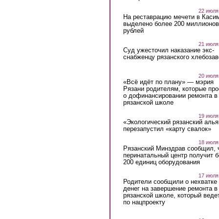
22 июля
На реставрацию мечети в Каси
выделено более 200 миллионов
рублей
21 июля
Суд ужесточил наказание экс-
снабженцу рязанского хлебоза
20 июля
«Всё идёт по плану» — мэрия
Рязани родителям, которые пр
о дофинансировании ремонта в
рязанской школе
19 июля
«Экологический рязанский алья
перезапустил «карту свалок»
18 июля
Рязанский Минздрав сообщил, 
перинатальный центр получит 
200 единиц оборудования
17 июля
Родители сообщили о нехватке
денег на завершение ремонта в
рязанской школе, который веде
по нацпроекту