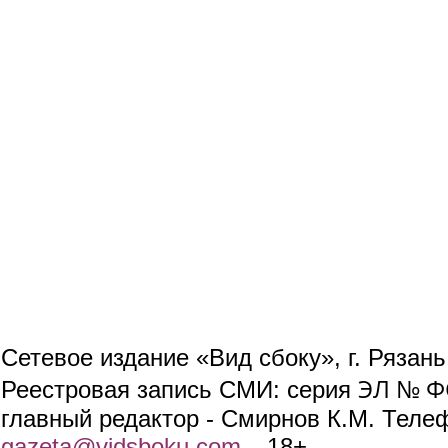
Сетевое издание «Вид сбоку», г. Рязан
ЭЛ № ФС
Реестровая запись СМИ: серия
главный редактор - Смирнов К.М. Телефо
gazeta@vidsboku.com
(link sends e-mail)
. 18+