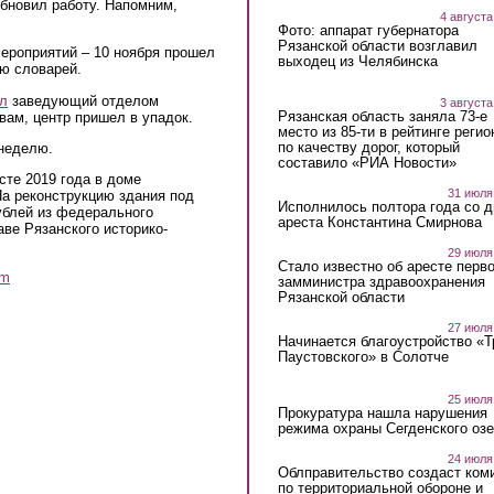
бновил работу. Напомним,
4 августа
Фото: аппарат губернатора
Рязанской области возглавил
ероприятий – 10 ноября прошел
выходец из Челябинска
ню словарей.
л
заведующий отделом
3 августа
Рязанская область заняла 73-е
вам, центр пришел в упадок.
место из 85-ти в рейтинге регио
по качеству дорог, который
 неделю.
составило «РИА Новости»
сте 2019 года в доме
31 июля
а реконструкцию здания под
Исполнилось полтора года со д
ублей из федерального
ареста Константина Смирнова
ве Рязанского историко-
29 июля
Стало известно об аресте перво
am
замминистра здравоохранения
Рязанской области
27 июля
Начинается благоустройство «
Паустовского» в Солотче
25 июля
Прокуратура нашла нарушения
режима охраны Сегденского озе
24 июля
Облправительство создаст ком
по территориальной обороне и