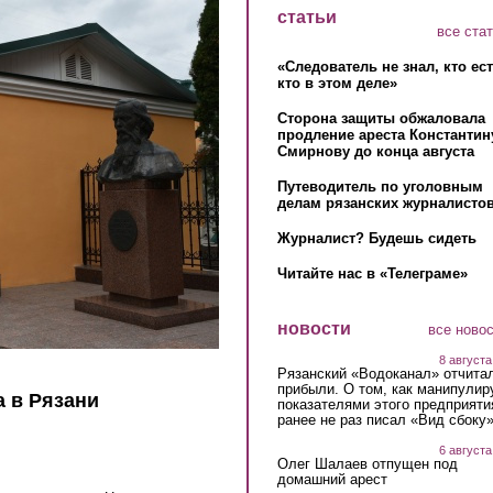
статьи
все ста
«Следователь не знал, кто ес
кто в этом деле»
Сторона защиты обжаловала
продление ареста Константин
Смирнову до конца августа
Путеводитель по уголовным
делам рязанских журналистов
Журналист? Будешь сидеть
Читайте нас в «Телеграме»
новости
все ново
8 августа
Рязанский «Водоканал» отчита
прибыли. О том, как манипулир
 в Рязани
показателями этого предприяти
ранее не раз писал «Вид сбоку
6 августа
Олег Шалаев отпущен под
домашний арест