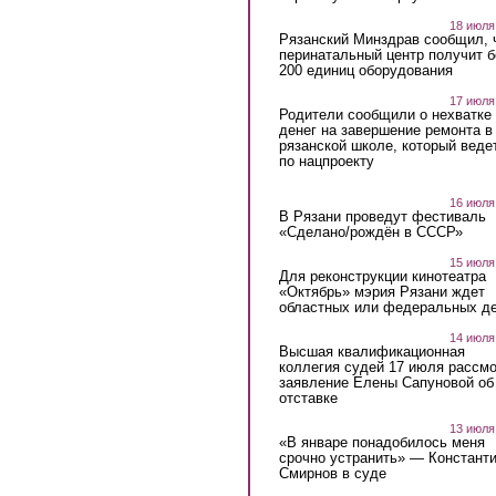
18 июля
Рязанский Минздрав сообщил, 
перинатальный центр получит 
200 единиц оборудования
17 июля
Родители сообщили о нехватке
денег на завершение ремонта в
рязанской школе, который веде
по нацпроекту
16 июля
В Рязани проведут фестиваль
«Сделано/рождён в СССР»
15 июля
Для реконструкции кинотеатра
«Октябрь» мэрия Рязани ждет
областных или федеральных де
14 июля
Высшая квалификационная
коллегия судей 17 июля рассмо
заявление Елены Сапуновой об
отставке
13 июля
«В январе понадобилось меня
срочно устранить» — Констант
Смирнов в суде