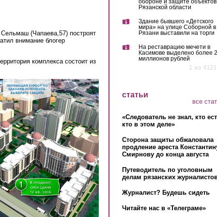
обороне и защите объектов
Рязанской области
Здание бывшего «Детского
мира» на улице Соборной в
 Сельмаш (Чапаева,57) построят
Рязани выставили на торги
атил внимание блогер
На реставрацию мечети в
Касимове выделено более 
миллионов рублей
ерритория комплекса состоит из
1 из 4121
статьи
все ста
«Следователь не знал, кто ес
кто в этом деле»
Сторона защиты обжаловала
продление ареста Константин
Смирнову до конца августа
Путеводитель по уголовным
делам рязанских журналистов
Журналист? Будешь сидеть
Читайте нас в «Телеграме»