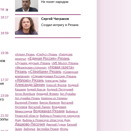
Не понят народом
сти
 18:17
Сергей Чиграков
Создал интригу в Рязани
 18:59
 19:36
«Атрон» Рязань
«Глобус» Рязань
«Городские
«Единая Россия» Рязань
проекты»
нов
«Лучшие друзья» Рязань
«М5 Молл» Рязань
«Новая газета»
«Мещерская сторона»
Рязань
«Сбербанк» Рязань
«Северная
компания»
«Справедливая Россия» Рязань
 17:37
«Яблоко» Рязань
Александр Чайка
ня
Александр Шерин
Андрей
Алексей Фролов
Кашаев
Андрей Петруцкий
Андрей Красов
Аркадий Фомин
Антон Воробьев
Арт-Лужайка
 23:09
Арт-лужайка Рязань
Беженцы из Украины
го
Валерий Рюмин
Виталий
Виктор Малюгин
Артемов
Виталий Ларин
Владимир
Водоканал Рязани
Мимоглядов
Выборы в
 21:02
Рязанской области
Выборы в Рязанскую городскую
Тропы
Думу
Выборы в Рязанскую областную Думу
Дашково-Песочня
Дмитрий Гудков
Евгений
Заборье
Игорь
Зызин
Застройка Рязани