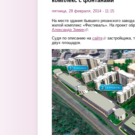
комплекс с фонтанами
пятница, 28 февраля, 2014 - 11:15
На месте здания бывшего рязанского завода
жилой комплекс «Фестиваль». На проект обр
Александр Зимин
(link is external)
.
Судя по описанию на
сайте
(link is external)
застройщика, т
двух площадок.
2.jpg