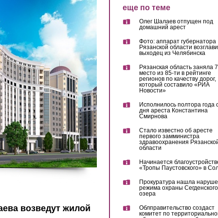
еще по теме
Олег Шалаев отпущен под
домашний арест
Фото: аппарат губернатора
Рязанской области возглав
выходец из Челябинска
Рязанская область заняла 7
место из 85-ти в рейтинге
регионов по качеству дорог,
который составило «РИА
Новости»
Исполнилось полтора года 
дня ареста Константина
Смирнова
Стало известно об аресте
первого замминистра
здравоохранения Рязанско
области
Начинается благоустройств
«Тропы Паустовского» в Со
Прокуратура нашла наруш
режима охраны Сегденского
озера
аева возведут жилой
Облправительство создаст
комитет по территориально