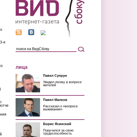
ил
3-е
со
лица
Павел Супрун
Увидел логику в вопросе
жителей
й
Павел Малков
о
лотче
Рассказал о «вопросе
выживания»
ения
Борис Ясинский
Поручился за свою
трудоспособность
й