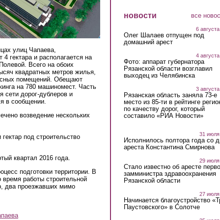
новости
все ново
6 августа
Олег Шалаев отпущен под
домашний арест
ицах улиц Чапаева,
4 августа
 4 гектара и располагается на
Фото: аппарат губернатора
Полевой. Всего на обоих
Рязанской области возглавил
тысяч квадратных метров жилья,
выходец из Челябинска
фисных помещений. Обещают
кинга на 780 машиномест. Часть
3 августа
я сети дорог-дублеров и
Рязанская область заняла 73-е
я в сообщении.
место из 85-ти в рейтинге регио
по качеству дорог, который
мечено возведение нескольких
составило «РИА Новости»
31 июля
 гектар под строительство
Исполнилось полтора года со д
ареста Константина Смирнова
тый квартал 2016 года.
29 июля
Стало известно об аресте перво
оцесс подготовки территории. В
замминистра здравоохранения
 время работы строительной
Рязанской области
р, два проезжавших мимо
27 июля
Начинается благоустройство «
Паустовского» в Солотче
апаева