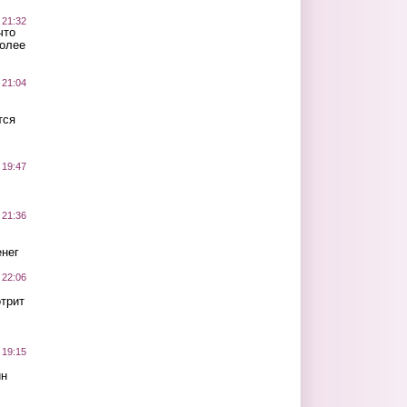
 21:32
что
более
 21:04
тся
 19:47
 21:36
нег
 22:06
трит
 19:15
ин