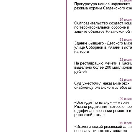
25 июля
Прокуратура нашла нарушения
режима охраны Сегденского озе
24 июля
Облправительство создаст ком
по территориальной обороне и
защите объектов Рязанской обл
23 июля
Здание бывшего «Детского мир
улице Соборной в Рязани выст
на торги
22 июля
На реставрацию мечети в Каси
выделено более 200 миллионов
рублей
21 июля
Суд ужесточил наказание экс-
снабженцу рязанского хлебоза
20 июля
«Всё идёт по плану» — мэрия
Рязани родителям, которые пр
о дофинансировании ремонта в
рязанской школе
19 июля
«Экологический рязанский алья
перезапустил «карту свалок»