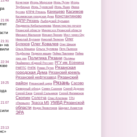
 23:45
Кочетков
Игорь Морозов
Игорь
Игорь Путин
Трубицын
Игорь Туровский
Игорь Яшин
Ирина
ра
Касимов
Канищево
КПРФ Рязань
Кусова
Константиново
Касимовская городская Дума
 21:06
ЛДПР Рязань
Лыбедский бульвар
итет
Людмила Кибальникова
Министерство печати
Рязанской области
Минлесхоз Рязанской области
асти
Михаил Малахов
Михаил Пронин
Мост через Оку
Олег
Николай Булаев
Николай Пилюгин
 21:31
Олег Ковалев
Булеков
а» на
Олег Шишов
авили
Ольга Чуляева
Ольга Мишина
Петр Пыленок
Подбелка
Поджоги машин
Пойма Павловки
Пойма
Политика Рязани
Поляны
трех рек
 22:34
РГУ им. Есенина
Праймериз «Единой России»
мове
Рязанская
РМПТС
РНПК
Роман Путин
городская Дума
Рязанский кремль
Рязанский
Рязанский нефтезавод
Рязань
район
 19:25
Сасово
Рязанский цирк
Северный обход
Семен Сазонов
Сергей Дудукин
вода
Сергей Ежов
Сергей Сальников
Сергей Филимонов
Скопин
Солотча
Спас-Клепики
ТРЦ
УМВД Рязанской
 21:07
Трасса М5
«Премьер»
области
Шаукат Ахметов
Федор Провоторов
осили
ЭРА
 23:13
нс»