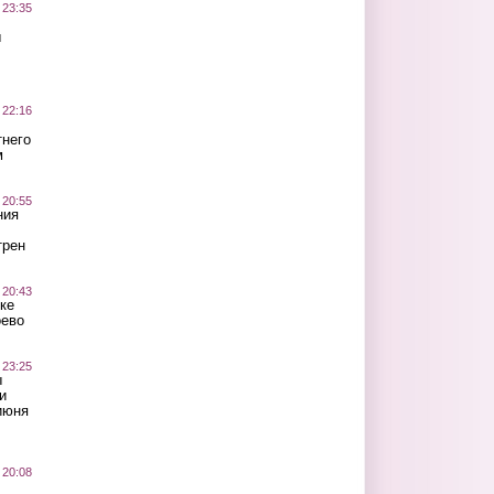
 23:35
ы
 22:16
тнего
м
 20:55
ния
трен
 20:43
ке
оево
 23:25
ы
и
июня
 20:08