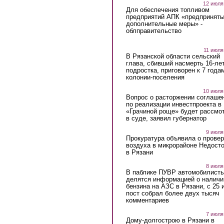
12 июля
Для обеспечения топливом
предприятий АПК «предпринят
дополнительные меры» -
облправительство
11 июля
В Рязанской области сельский
глава, сбивший насмерть 16-ле
подростка, приговорен к 7 года
колонии-поселения
10 июля
Вопрос о расторжении соглаше
по реализации инвестпроекта в
«Грачиной роще» будет рассмо
в суде, заявил губернатор
9 июля
Прокуратура объявила о провер
воздуха в микрорайоне Недост
в Рязани
8 июля
В паблике ПУВР автомобилист
делятся информацией о наличи
бензина на АЗС в Рязани, с 25 
пост собрал более двух тысяч
комментариев
7 июля
Дому-долгострою в Рязани в