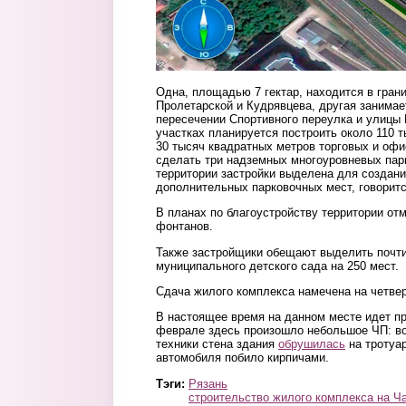
Одна, площадью 7 гектар, находится в гран
Пролетарской и Кудрявцева, другая занимает
пересечении Спортивного переулка и улицы 
участках планируется построить около 110 
30 тысяч квадратных метров торговых и о
сделать три надземных многоуровневых пар
территории застройки выделена для создани
дополнительных парковочных мест, говоритс
В планах по благоустройству территории от
фонтанов.
Также застройщики обещают выделить почти
муниципального детского сада на 250 мест.
Сдача жилого комплекса намечена на четвер
В настоящее время на данном месте идет пр
феврале здесь произошло небольшое ЧП: во
техники стена здания
обрушилась
на тротуа
автомобиля побило кирпичами.
Тэги:
Рязань
строительство жилого комплекса на Ч