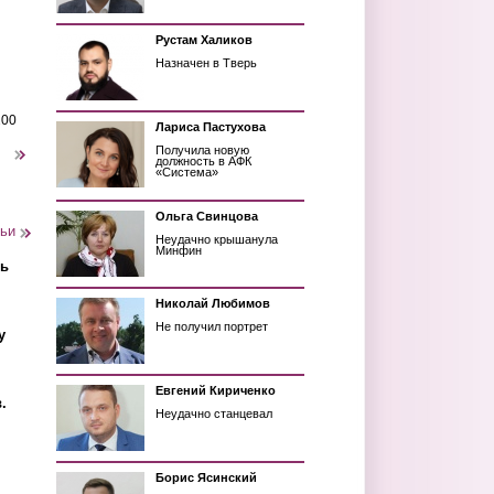
Рустам Халиков
Назначен в Тверь
200
Лариса Пастухова
Получила новую
следующая ›
должность в АФК
«Система»
Ольга Свинцова
тьи
Неудачно крышанула
Минфин
ть
Николай Любимов
Не получил портрет
у
Евгений Кириченко
.
Неудачно станцевал
Борис Ясинский