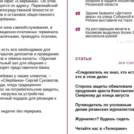
й офис «Сбербанка». Об этом
обороне и защите объектов
Рязанской области
дится по адресу: Первомайский
непосредственной близости от
Здание бывшего «Детского
ов и остановок общественного
мира» на улице Соборной в
ербанка».
Рязани выставили на торги
я зона самообслуживания, в
На реставрацию мечети в
рмационно-платежных терминала.
Касимове выделено более 
миллионов рублей
наличными, проводить платежи,
1 из 4121
е есть все необходимое для
ткрытия депозитов и проведения
статьи
ов и обмена валюты. «Удачная
все ста
льный зал для общения с
ворят представители банка.
«Следователь не знал, кто ес
ебован у наших клиентов, –
кто в этом деле»
«Сбербанка» Сергей Суковатов.
да, когда традиционно
Сторона защиты обжаловала
ос на потребительские кредиты,
продление ареста Константин
 нагрузка на устройства
Смирнову до конца августа
ичный подарок для рязанцев к
Путеводитель по уголовным
делам рязанских журналистов
 неделю без перерыва.
Журналист? Будешь сидеть
Читайте нас в «Телеграме»