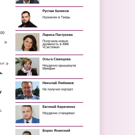
Рустам Халиков
Назначен в Тверь
200
Лариса Пастухова
Получила новую
следующая ›
должность в АФК
«Система»
Ольга Свинцова
тьи
Неудачно крышанула
Минфин
ть
Николай Любимов
Не получил портрет
у
Евгений Кириченко
.
Неудачно станцевал
Борис Ясинский