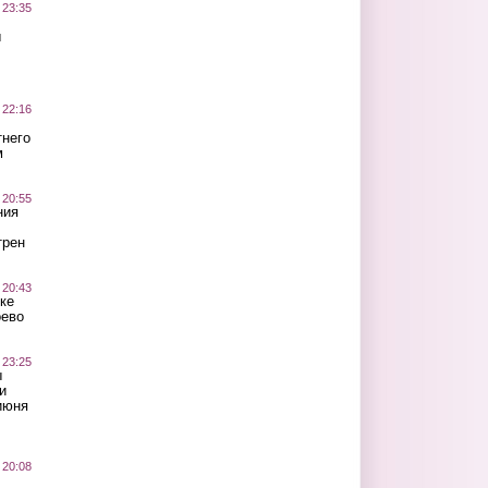
 23:35
ы
 22:16
тнего
м
 20:55
ния
трен
 20:43
ке
оево
 23:25
ы
и
июня
 20:08