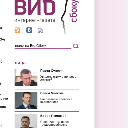
ил
3-е
со
лица
Павел Супрун
Увидел логику в вопросе
жителей
й
Павел Малков
о
лотче
Рассказал о «вопросе
выживания»
ения
Борис Ясинский
Поручился за свою
трудоспособность
й