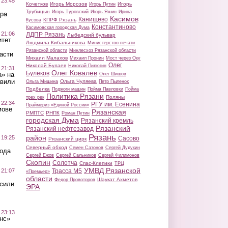
 23:45
Кочетков
Игорь Морозов
Игорь
Игорь Путин
Трубицын
Игорь Туровский
Игорь Яшин
Ирина
ра
Касимов
Канищево
КПРФ Рязань
Кусова
Константиново
Касимовская городская Дума
 21:06
ЛДПР Рязань
Лыбедский бульвар
итет
Людмила Кибальникова
Министерство печати
Рязанской области
Минлесхоз Рязанской области
асти
Михаил Малахов
Михаил Пронин
Мост через Оку
Олег
Николай Булаев
Николай Пилюгин
 21:31
Олег Ковалев
Булеков
а» на
Олег Шишов
авили
Ольга Чуляева
Ольга Мишина
Петр Пыленок
Подбелка
Поджоги машин
Пойма Павловки
Пойма
Политика Рязани
Поляны
трех рек
 22:34
РГУ им. Есенина
Праймериз «Единой России»
мове
Рязанская
РМПТС
РНПК
Роман Путин
городская Дума
Рязанский кремль
Рязанский
Рязанский нефтезавод
Рязань
район
 19:25
Сасово
Рязанский цирк
Северный обход
Семен Сазонов
Сергей Дудукин
вода
Сергей Ежов
Сергей Сальников
Сергей Филимонов
Скопин
Солотча
Спас-Клепики
ТРЦ
УМВД Рязанской
 21:07
Трасса М5
«Премьер»
области
Шаукат Ахметов
Федор Провоторов
осили
ЭРА
 23:13
нс»