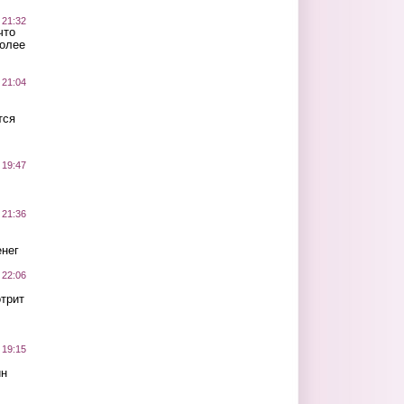
 21:32
что
более
 21:04
тся
 19:47
 21:36
нег
 22:06
трит
 19:15
ин