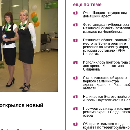
еще по теме
Олег Шалаев отпущен под
домашний арест
Фото: аппарат губернатора
Рязанской области возглав
выходец из Челябинска
Рязанская область заняла 7
место из 85-ти в рейтинге
регионов по качеству дорог,
который составило «РИА
Новости»
Исполнилось полтора года 
дня ареста Константина
Смирнова
Стало известно об аресте
первого замминистра
здравоохранения Рязанско
области
Начинается благоустройств
«Тропы Паустовского» в Со
 открылся новый
Прокуратура нашла наруш
режима охраны Сегденского
озера
Облправительство создаст
комитет по территориально