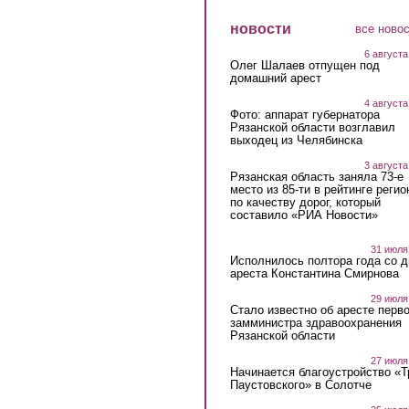
новости
все ново
6 августа
Олег Шалаев отпущен под
домашний арест
4 августа
Фото: аппарат губернатора
Рязанской области возглавил
выходец из Челябинска
3 августа
Рязанская область заняла 73-е
место из 85-ти в рейтинге регио
по качеству дорог, который
составило «РИА Новости»
31 июля
Исполнилось полтора года со д
ареста Константина Смирнова
29 июля
Стало известно об аресте перво
замминистра здравоохранения
Рязанской области
27 июля
Начинается благоустройство «
Паустовского» в Солотче