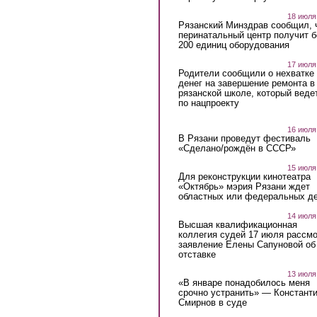
18 июля
Рязанский Минздрав сообщил, 
перинатальный центр получит 
200 единиц оборудования
17 июля
Родители сообщили о нехватке
денег на завершение ремонта в
рязанской школе, который веде
по нацпроекту
16 июля
В Рязани проведут фестиваль
«Сделано/рождён в СССР»
15 июля
Для реконструкции кинотеатра
«Октябрь» мэрия Рязани ждет
областных или федеральных де
14 июля
Высшая квалификационная
коллегия судей 17 июля рассмо
заявление Елены Сапуновой об
отставке
13 июля
«В январе понадобилось меня
срочно устранить» — Констант
Смирнов в суде