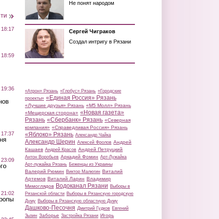
Не понят народом
сти
 18:17
Сергей Чиграков
Создал интригу в Рязани
 18:59
 19:36
«Атрон» Рязань
«Глобус» Рязань
«Городские
«Единая Россия» Рязань
проекты»
нов
«Лучшие друзья» Рязань
«М5 Молл» Рязань
«Новая газета»
«Мещерская сторона»
Рязань
«Сбербанк» Рязань
«Северная
компания»
«Справедливая Россия» Рязань
 17:37
«Яблоко» Рязань
Александр Чайка
ня
Александр Шерин
Андрей
Алексей Фролов
Кашаев
Андрей Петруцкий
Андрей Красов
Аркадий Фомин
Антон Воробьев
Арт-Лужайка
 23:09
Арт-лужайка Рязань
Беженцы из Украины
го
Валерий Рюмин
Виталий
Виктор Малюгин
Артемов
Виталий Ларин
Владимир
Водоканал Рязани
Мимоглядов
Выборы в
 21:02
Рязанской области
Выборы в Рязанскую городскую
Тропы
Думу
Выборы в Рязанскую областную Думу
Дашково-Песочня
Дмитрий Гудков
Евгений
Заборье
Игорь
Зызин
Застройка Рязани