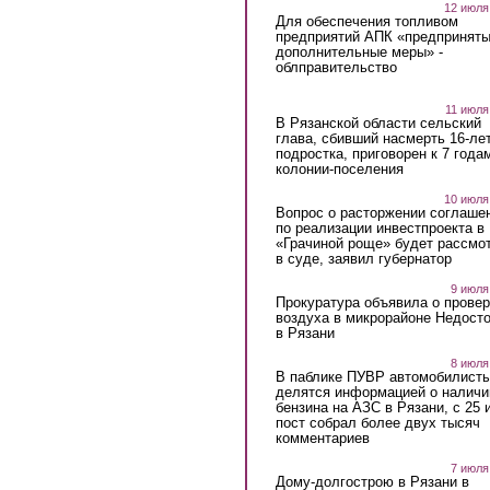
12 июля
Для обеспечения топливом
предприятий АПК «предпринят
дополнительные меры» -
облправительство
11 июля
В Рязанской области сельский
глава, сбивший насмерть 16-ле
подростка, приговорен к 7 года
колонии-поселения
10 июля
Вопрос о расторжении соглаше
по реализации инвестпроекта в
«Грачиной роще» будет рассмо
в суде, заявил губернатор
9 июля
Прокуратура объявила о провер
воздуха в микрорайоне Недост
в Рязани
8 июля
В паблике ПУВР автомобилист
делятся информацией о наличи
бензина на АЗС в Рязани, с 25 
пост собрал более двух тысяч
комментариев
7 июля
Дому-долгострою в Рязани в