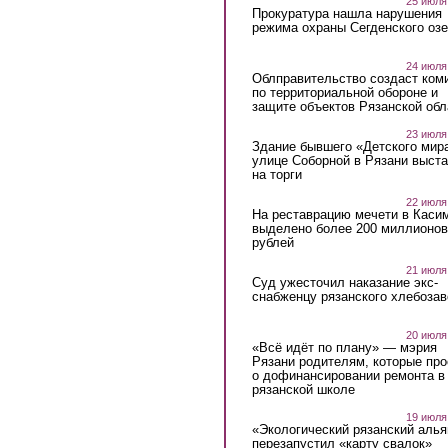
25 июля
Прокуратура нашла нарушения
режима охраны Сегденского озе
24 июля
Облправительство создаст ком
по территориальной обороне и
защите объектов Рязанской обл
23 июля
Здание бывшего «Детского мир
улице Соборной в Рязани выст
на торги
22 июля
На реставрацию мечети в Каси
выделено более 200 миллионов
рублей
21 июля
Суд ужесточил наказание экс-
снабженцу рязанского хлебоза
20 июля
«Всё идёт по плану» — мэрия
Рязани родителям, которые пр
о дофинансировании ремонта в
рязанской школе
19 июля
«Экологический рязанский алья
перезапустил «карту свалок»