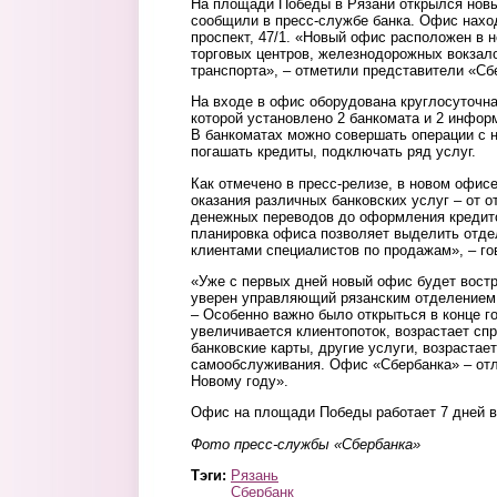
На площади Победы в Рязани открылся новы
сообщили в пресс-службе банка. Офис нахо
проспект, 47/1. «Новый офис расположен в 
торговых центров, железнодорожных вокзал
транспорта», – отметили представители «Сб
На входе в офис оборудована круглосуточна
которой установлено 2 банкомата и 2 инфо
В банкоматах можно совершать операции с 
погашать кредиты, подключать ряд услуг.
Как отмечено в пресс-релизе, в новом офис
оказания различных банковских услуг – от о
денежных переводов до оформления кредит
планировка офиса позволяет выделить отде
клиентами специалистов по продажам», – го
«Уже с первых дней новый офис будет востр
уверен управляющий рязанским отделением 
– Особенно важно было открыться в конце го
увеличивается клиентопоток, возрастает спр
банковские карты, другие услуги, возрастает
самообслуживания. Офис «Сбербанка» – отл
Новому году».
Офис на площади Победы работает 7 дней в
Фото пресс-службы «Сбербанка»
Тэги:
Рязань
Сбербанк