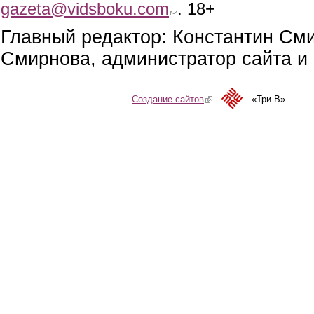
gazeta@vidsboku.com
(link sends e-mail)
. 18+
Главный редактор: Константин См
Смирнова, администратор сайта и 
Создание сайтов
(link is external)
«Три-В»