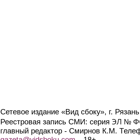
Сетевое издание «Вид сбоку», г. Рязан
ЭЛ № ФС
Реестровая запись СМИ: серия
главный редактор - Смирнов К.М. Телефо
gazeta@vidsboku.com
(link sends e-mail)
. 18+