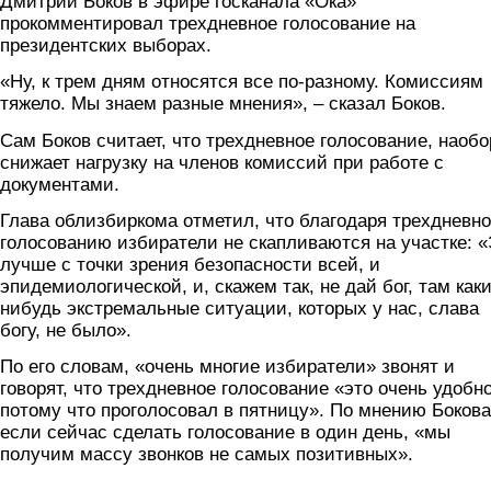
Дмитрий Боков в эфире госканала «Ока»
прокомментировал трехдневное голосование на
президентских выборах.
«Ну, к трем дням относятся все по-разному. Комиссиям
тяжело. Мы знаем разные мнения», – сказал Боков.
Сам Боков считает, что трехдневное голосование, наобо
снижает нагрузку на членов комиссий при работе с
документами.
Глава облизбиркома отметил, что благодаря трехдневн
голосованию избиратели не скапливаются на участке: 
лучше с точки зрения безопасности всей, и
эпидемиологической, и, скажем так, не дай бог, там каки
нибудь экстремальные ситуации, которых у нас, слава
богу, не было».
По его словам, «очень многие избиратели» звонят и
говорят, что трехдневное голосование «это очень удобно
потому что проголосовал в пятницу». По мнению Бокова
если сейчас сделать голосование в один день, «мы
получим массу звонков не самых позитивных».