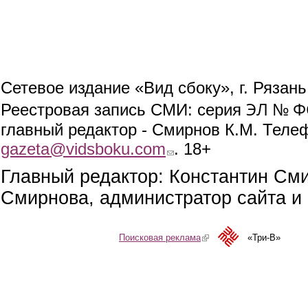
Сетевое издание «Вид сбоку», г. Рязан
ЭЛ № ФС
Реестровая запись СМИ: серия
главный редактор - Смирнов К.М. Телефо
gazeta@vidsboku.com
(link sends e-mail)
. 18+
Главный редактор: Константин См
Смирнова, администратор сайта и 
Поисковая реклама
(link is external)
«Три-В»