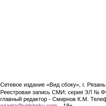
Сетевое издание «Вид сбоку», г. Рязан
ЭЛ № ФС
Реестровая запись СМИ: серия
главный редактор - Смирнов К.М. Телефо
gazeta@vidsboku.com
(link sends e-mail)
. 18+