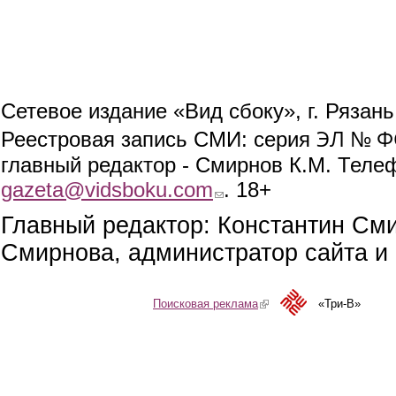
Сетевое издание «Вид сбоку», г. Рязан
ЭЛ № ФС
Реестровая запись СМИ: серия
главный редактор - Смирнов К.М. Телефо
gazeta@vidsboku.com
(link sends e-mail)
. 18+
Главный редактор: Константин См
Смирнова, администратор сайта и 
Поисковая реклама
(link is external)
«Три-В»