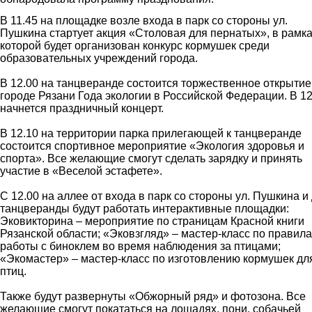
В 11.45 на площадке возле входа в парк со стороны ул.
Пушкина стартует акция «Столовая для пернатых», в рамк
которой будет организован конкурс кормушек среди
образовательных учреждений города.
В 12.00 на танцверанде состоится торжественное открытие
городе Рязани Года экологии в Российской Федерации. В 12
начнется праздничный концерт.
В 12.10 на территории парка прилегающей к танцверанде
состоится спортивное мероприятие «Экология здоровья и
спорта». Все желающие смогут сделать зарядку и принять
участие в «Веселой эстафете».
С 12.00 на аллее от входа в парк со стороны ул. Пушкина и
танцверанды будут работать интерактивные площадки:
Эковикторина – мероприятие по страницам Красной книги
Рязанской области; «Эковзгляд» – мастер-класс по правил
работы с биноклем во время наблюдения за птицами;
«Экомастер» – мастер-класс по изготовлению кормушек дл
птиц.
Также будут развернуты «Обжорный ряд» и фотозона. Все
желающие смогут покататься на лошадях, пони, собачьей