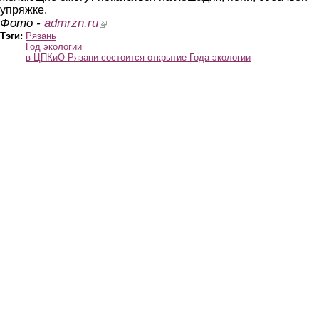
упряжке.
Фото -
admrzn.ru
(link is external)
Тэги:
Рязань
Год экологии
в ЦПКиО Рязани состоится открытие Года экологии