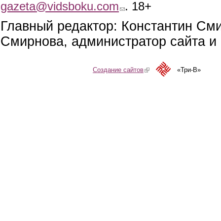
gazeta@vidsboku.com
(link sends e-mail)
. 18+
Главный редактор: Константин См
Смирнова, администратор сайта и 
Создание сайтов
(link is external)
«Три-В»