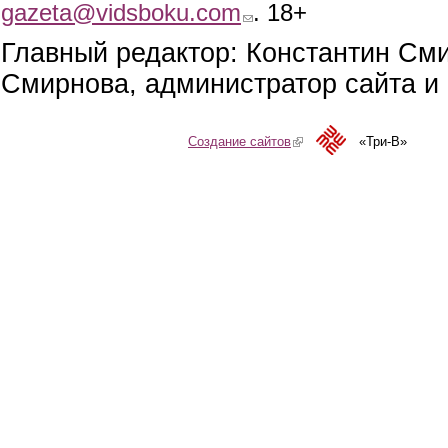
gazeta@vidsboku.com
(link sends e-mail)
. 18+
Главный редактор: Константин См
Смирнова, администратор сайта и 
Создание сайтов
(link is external)
«Три-В»