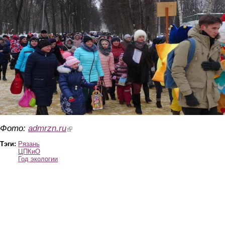
Фото:
admrzn.ru
(link is external)
Тэги:
Рязань
ЦПКиО
Год экологии