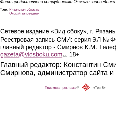
Фото предоставлено сотрудниками Окского заповедника
Тэги:
Рязанская область
Окский заповедник
Сетевое издание «Вид сбоку», г. Рязан
ЭЛ № ФС
Реестровая запись СМИ: серия
главный редактор - Смирнов К.М. Телефо
gazeta@vidsboku.com
(link sends e-mail)
. 18+
Главный редактор: Константин См
Смирнова, администратор сайта и 
Поисковая реклама
(link is external)
«Три-В»