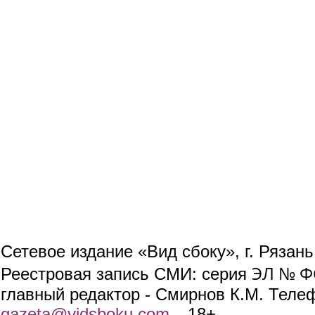
Сетевое издание «Вид сбоку», г. Рязан
ЭЛ № ФС
Реестровая запись СМИ: серия
главный редактор - Смирнов К.М. Телефо
gazeta@vidsboku.com
(link sends e-mail)
. 18+