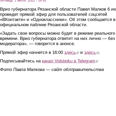
пятница, 1 июля, 2022 - 14:42
Врио губернатора Рязанской области Павел Малков 6 и
проведет прямой эфир для пользователей соцсетей
«ВКонтакте» и «Одноклассники». Об этом сообщается в
официальном паблике Рязанской области.
«Задать свои вопросы можно будет в режиме реального
времени. Врио губернатора ответит на них лично — без
модератора», — говорится в анонсе.
Прямой эфир начнется в 16:00
здесь
(link is external)
и
здесь
(link is extern
.
Подписывайтесь на
канал Vidsboku в Telegram
(link is extern
Фото Павла Малкова — сайт облправительства