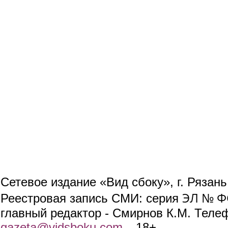
Сетевое издание «Вид сбоку», г. Рязан
ЭЛ № ФС
Реестровая запись СМИ: серия
главный редактор - Смирнов К.М. Телефо
gazeta@vidsboku.com
(link sends e-mail)
. 18+