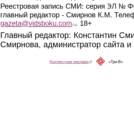
ЭЛ № ФС
Реестровая запись СМИ: серия
главный редактор - Смирнов К.М. Телефо
gazeta@vidsboku.com
(link sends e-mail)
. 18+
Главный редактор: Константин См
Смирнова, администратор сайта и 
Контекстная реклама
(link is external)
«Три-В»