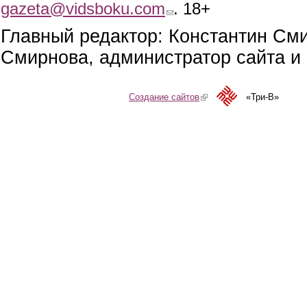
gazeta@vidsboku.com
(link sends e-mail)
. 18+
Главный редактор: Константин См
Смирнова, администратор сайта и 
Создание сайтов
(link is external)
«Три-В»