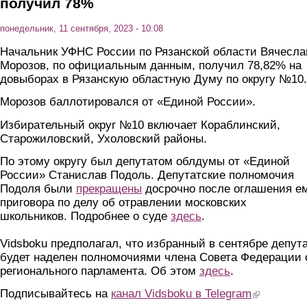
получил 78%
понедельник, 11 сентября, 2023 - 10:08
Начальник УФНС России по Рязанской области Вячесла
Морозов, по официальным данным, получил 78,82% на
довыборах в Рязанскую областную Думу по округу №10.
Морозов баллотировался от «Единой России».
Избирательный округ №10 включает Кораблинский,
Старожиловский, Ухоловский районы.
По этому округу был депутатом облдумы от «Единой
России» Станислав Подоль. Депутатские полномочия
Подоля были
прекращены
досрочно после оглашения е
приговора по делу об отравлении московских
школьников. Подробнее о суде
здесь
.
Vidsboku предполагал, что избранный в сентябре депут
будет наделен полномочиями члена Совета Федерации 
регионального парламента. Об этом
здесь
.
Подписывайтесь на
канал Vidsboku в Telegram
(link is extern