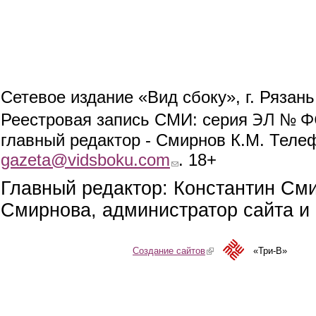
Сетевое издание «Вид сбоку», г. Рязан
ЭЛ № ФС
Реестровая запись СМИ: серия
главный редактор - Смирнов К.М. Телефо
gazeta@vidsboku.com
(link sends e-mail)
. 18+
Главный редактор: Константин См
Смирнова, администратор сайта и 
Создание сайтов
(link is external)
«Три-В»