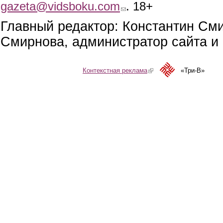
gazeta@vidsboku.com
(link sends e-mail)
. 18+
Главный редактор: Константин См
Смирнова, администратор сайта и 
Контекстная реклама
(link is external)
«Три-В»