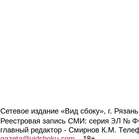
Сетевое издание «Вид сбоку», г. Рязан
ЭЛ № ФС
Реестровая запись СМИ: серия
главный редактор - Смирнов К.М. Телефо
gazeta@vidsboku.com
(link sends e-mail)
. 18+