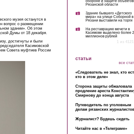
обороне и защите объектов
Рязанской области
Здание бывшего «Детского
мира» на улице Соборной в
ского музея останутся в
Рязани выставили на торги
ен вопрос о размещении
льном здании». Об этом
На реставрацию мечети в
дской Думы от 18 декабря.
Касимове выделено более 
миллионов рублей
изу, достигнуты и были
1 из 4121
председателя Касимовской
лем Совета муфтиев России
статьи
все ста
«Следователь не знал, кто ес
кто в этом деле»
Сторона защиты обжаловала
продление ареста Константин
Смирнову до конца августа
Путеводитель по уголовным
делам рязанских журналистов
Журналист? Будешь сидеть
Читайте нас в «Телеграме»