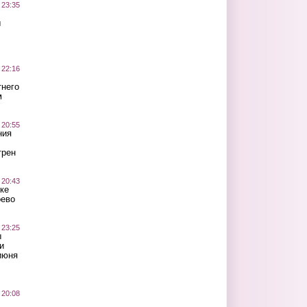
 23:35
ы
 22:16
тнего
м
 20:55
ния
трен
 20:43
ке
оево
 23:25
ы
и
июня
 20:08