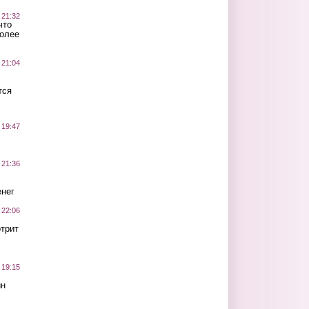
 21:32
что
более
 21:04
тся
 19:47
 21:36
нег
 22:06
трит
 19:15
ин