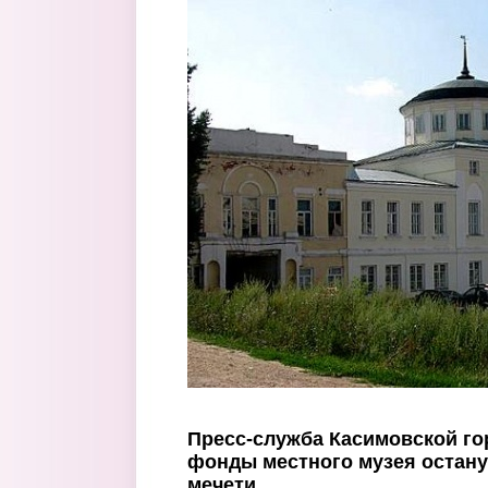
Перейти к основному содержанию
Пресс-служба Касимовской го
фонды местного музея остану
мечети