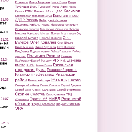
 23:45
Кочетков
Игорь Морозов
Игорь
Игорь Путин
Трубицын
Игорь Туровский
Игорь Яшин
Ирина
ра
Касимов
Канищево
КПРФ Рязань
Кусова
Константиново
Касимовская городская Дума
 21:06
ЛДПР Рязань
Лыбедский бульвар
итет
Людмила Кибальникова
Министерство печати
Рязанской области
Минлесхоз Рязанской области
асти
Михаил Малахов
Михаил Пронин
Мост через Оку
Олег
Николай Булаев
Николай Пилюгин
 21:31
Олег Ковалев
Булеков
а» на
Олег Шишов
авили
Ольга Чуляева
Ольга Мишина
Петр Пыленок
Подбелка
Поджоги машин
Пойма Павловки
Пойма
Политика Рязани
Поляны
трех рек
 22:34
РГУ им. Есенина
Праймериз «Единой России»
мове
Рязанская
РМПТС
РНПК
Роман Путин
городская Дума
Рязанский кремль
Рязанский
Рязанский нефтезавод
Рязань
район
 19:25
Сасово
Рязанский цирк
Северный обход
Семен Сазонов
Сергей Дудукин
вода
Сергей Ежов
Сергей Сальников
Сергей Филимонов
Скопин
Солотча
Спас-Клепики
ТРЦ
УМВД Рязанской
 21:07
Трасса М5
«Премьер»
области
Шаукат Ахметов
Федор Провоторов
осили
ЭРА
 23:13
нс»