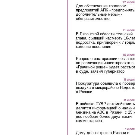
12 июля
Для обеспечения топливом
предприятий АПК «предпринят
дополнительные меры» -
облправительство
11 июля
В Рязанской области сельский
глава, сбивший насмерть 16-ле
подростка, приговорен к 7 года
колонии-поселения
10 июля
Вопрос о расторжении соглаше
по реализации инвестпроекта в
«Грачиной роще» будет рассмо
в суде, заявил губернатор
9 июля
Прокуратура объявила о провер
воздуха в микрорайоне Недост
в Рязани
8 июля
В паблике ПУВР автомобилист
делятся информацией о наличи
бензина на АЗС в Рязани, с 25 
пост собрал более двух тысяч
комментариев
7 июля
Дому-долгострою в Рязани в