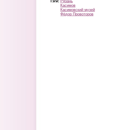
Тэги:
Рязань
Касимов
Касимовский музей
Фёдор Провоторов