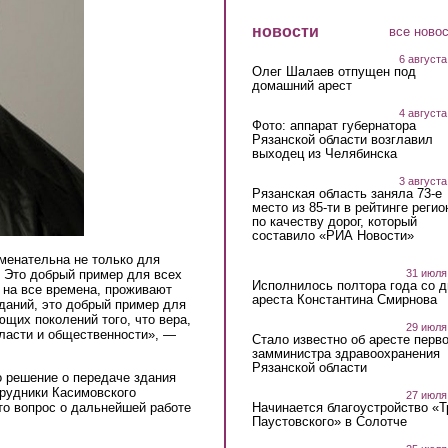
новости
все ново
6 августа
Олег Шалаев отпущен под
домашний арест
4 августа
Фото: аппарат губернатора
Рязанской области возглавил
выходец из Челябинска
3 августа
Рязанская область заняла 73-е
место из 85-ти в рейтинге регио
по качеству дорог, который
составило «РИА Новости»
менательна не только для
. Это добрый пример для всех
31 июля
Исполнилось полтора года со д
и на все времена, проживают
ареста Константина Смирнова
даний, это добрый пример для
ющих поколений того, что вера,
29 июля
власти и общественности», —
Стало известно об аресте перво
замминистра здравоохранения
Рязанской области
 решение о передаче здания
трудники Касимовского
27 июля
то вопрос о дальнейшей работе
Начинается благоустройство «
Паустовского» в Солотче