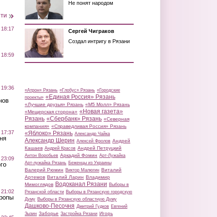
Не понят народом
сти
 18:17
Сергей Чиграков
Создал интригу в Рязани
 18:59
 19:36
«Атрон» Рязань
«Глобус» Рязань
«Городские
«Единая Россия» Рязань
проекты»
нов
«Лучшие друзья» Рязань
«М5 Молл» Рязань
«Новая газета»
«Мещерская сторона»
Рязань
«Сбербанк» Рязань
«Северная
компания»
«Справедливая Россия» Рязань
 17:37
«Яблоко» Рязань
Александр Чайка
ня
Александр Шерин
Андрей
Алексей Фролов
Кашаев
Андрей Петруцкий
Андрей Красов
Аркадий Фомин
Антон Воробьев
Арт-Лужайка
 23:09
Арт-лужайка Рязань
Беженцы из Украины
го
Валерий Рюмин
Виталий
Виктор Малюгин
Артемов
Виталий Ларин
Владимир
Водоканал Рязани
Мимоглядов
Выборы в
 21:02
Рязанской области
Выборы в Рязанскую городскую
Тропы
Думу
Выборы в Рязанскую областную Думу
Дашково-Песочня
Дмитрий Гудков
Евгений
Заборье
Игорь
Зызин
Застройка Рязани