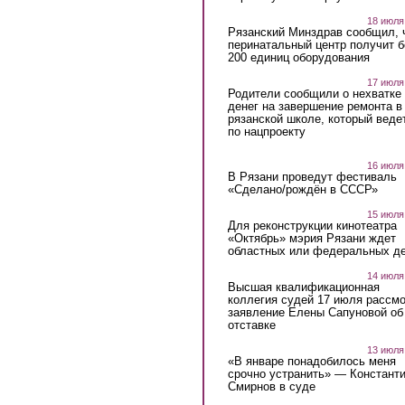
18 июля
Рязанский Минздрав сообщил, 
перинатальный центр получит 
200 единиц оборудования
17 июля
Родители сообщили о нехватке
денег на завершение ремонта в
рязанской школе, который веде
по нацпроекту
16 июля
В Рязани проведут фестиваль
«Сделано/рождён в СССР»
15 июля
Для реконструкции кинотеатра
«Октябрь» мэрия Рязани ждет
областных или федеральных де
14 июля
Высшая квалификационная
коллегия судей 17 июля рассмо
заявление Елены Сапуновой об
отставке
13 июля
«В январе понадобилось меня
срочно устранить» — Констант
Смирнов в суде