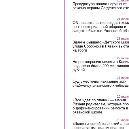
25 июля
Прокуратура нашла нарушения
режима охраны Сегденского озе
24 июля
Облправительство создаст ком
по территориальной обороне и
защите объектов Рязанской обл
23 июля
Здание бывшего «Детского мир
улице Соборной в Рязани выст
на торги
22 июля
На реставрацию мечети в Каси
выделено более 200 миллионов
рублей
21 июля
Суд ужесточил наказание экс-
снабженцу рязанского хлебоза
20 июля
«Всё идёт по плану» — мэрия
Рязани родителям, которые пр
о дофинансировании ремонта в
рязанской школе
19 июля
«Экологический рязанский алья
перезапустил «карту свалок»