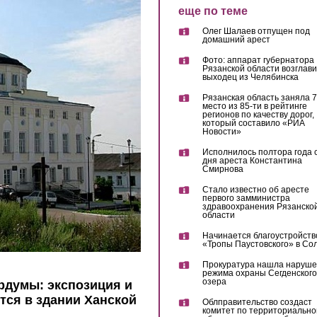
еще по теме
Олег Шалаев отпущен под
домашний арест
Фото: аппарат губернатора
Рязанской области возглав
выходец из Челябинска
Рязанская область заняла 7
место из 85-ти в рейтинге
регионов по качеству дорог,
который составило «РИА
Новости»
Исполнилось полтора года 
дня ареста Константина
Смирнова
Стало известно об аресте
первого замминистра
здравоохранения Рязанско
области
Начинается благоустройств
«Тропы Паустовского» в Со
Прокуратура нашла наруш
режима охраны Сегденского
озера
рдумы: экспозиция и
тся в здании Ханской
Облправительство создаст
комитет по территориально