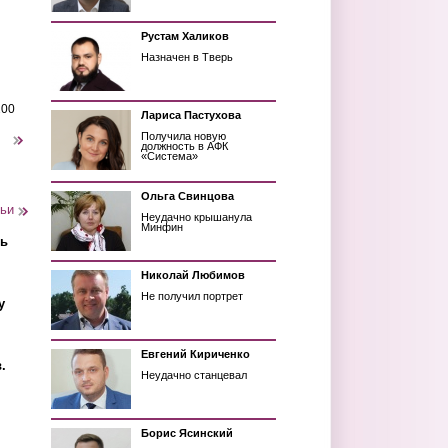
Рустам Халиков
Назначен в Тверь
200
Лариса Пастухова
Получила новую
следующая ›
должность в АФК
«Система»
Ольга Свинцова
тьи
Неудачно крышанула
Минфин
ть
Николай Любимов
Не получил портрет
у
Евгений Кириченко
.
Неудачно станцевал
Борис Ясинский