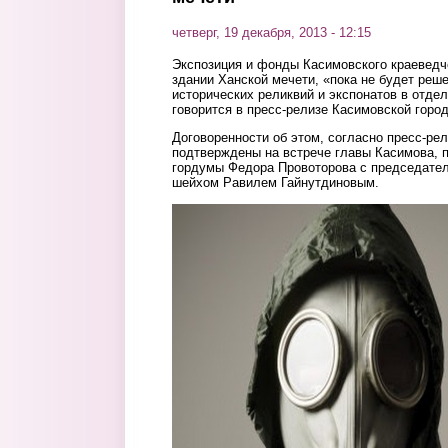
четверг, 19 декабря, 2013 - 12:15
Экспозиция и фонды Касимовского краеведче
здании Ханской мечети, «пока не будет реш
исторических реликвий и экспонатов в отде
говорится в пресс-релизе Касимовской горо
Договоренности об этом, согласно пресс-рел
подтверждены на встрече главы Касимова, 
гордумы Федора Провоторова с председате
шейхом Равилем Гайнутдиновым.
unnamed.jpg