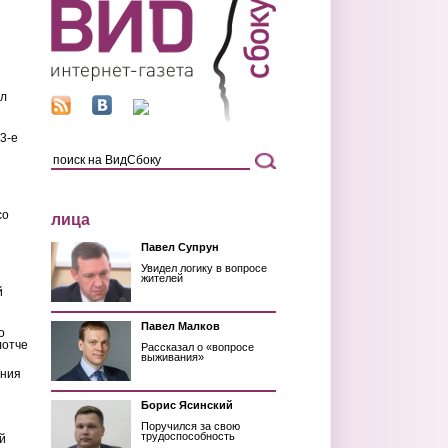
ил
3-е
со
лица
Павел Супрун
Увидел логику в вопросе
жителей
й
Павел Малков
о
лотче
Рассказал о «вопросе
выживания»
ения
Борис Ясинский
Поручился за свою
трудоспособность
й