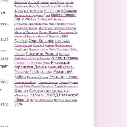
 21:04
Кочетков
Игорь Морозов
Игорь
Игорь Путин
Трубицын
Игорь Туровский
Игорь Яшин
Ирина
Касимов
Канищево
КПРФ Рязань
Кусова
тся
Константиново
Касимовская городская Дума
ЛДПР Рязань
Лыбедский бульвар
Людмила Кибальникова
Министерство печати
 19:47
Рязанской области
Минлесхоз Рязанской области
Михаил Малахов
Михаил Пронин
Мост через Оку
Олег
Николай Булаев
Николай Пилюгин
 21:36
Олег Ковалев
Булеков
Олег Шишов
Ольга Чуляева
Ольга Мишина
Петр Пыленок
Подбелка
Поджоги машин
Пойма Павловки
Пойма
нег
Политика Рязани
Поляны
трех рек
РГУ им. Есенина
Праймериз «Единой России»
 22:06
Рязанская
РМПТС
РНПК
Роман Путин
трит
городская Дума
Рязанский кремль
Рязанский
Рязанский нефтезавод
Рязань
район
Сасово
Рязанский цирк
 19:15
Северный обход
Семен Сазонов
Сергей Дудукин
Сергей Ежов
Сергей Сальников
Сергей Филимонов
ин
Скопин
Солотча
Спас-Клепики
ТРЦ
УМВД Рязанской
Трасса М5
«Премьер»
области
Шаукат Ахметов
Федор Провоторов
ЭРА
 23:35
ы