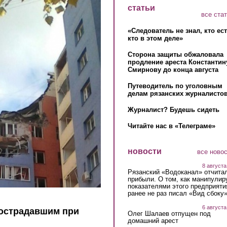
статьи
все ста
«Следователь не знал, кто ес
кто в этом деле»
Сторона защиты обжаловала
продление ареста Константин
Смирнову до конца августа
Путеводитель по уголовным
делам рязанских журналистов
Журналист? Будешь сидеть
Читайте нас в «Телеграме»
новости
все ново
8 августа
Рязанский «Водоканал» отчита
прибыли. О том, как манипулир
показателями этого предприяти
ранее не раз писал «Вид сбоку
6 августа
пострадавшим при
Олег Шалаев отпущен под
домашний арест