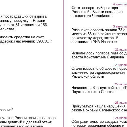
4 августа
Фото: аппарат губернатора
Рязанской области возглавил
выходец из Челябинска
я пострадавших от взрыва
еннему переулку г. Рязани
упила от 51 человека и 156
3 августа
тельства.
Рязанская область заняла 73-е
место из 85-ти в рейтинге регио
числить средства на счет
по качеству дорог, который
ддержки населения: 390030, г.
составило «РИА Новости»
31 июля
Исполнилось полтора года со д
ареста Константина Смирнова
29 июля
Стало известно об аресте перво
замминистра здравоохранения
Рязанской области
27 июля
Начинается благоустройство «
Паустовского» в Солотче
25 июля
Прокуратура нашла нарушения
вование/
режима охраны Сегденского озе
реулок в Рязани произошел рано
24 июля
Облправительство создаст ком
шены девятый и десятый этажи
по территориальной обороне и
матривает версию взрыва