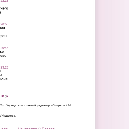
 22:16
тнего
м
 20:55
ния
трен
 20:43
ке
оево
 23:25
ы
и
июня
сти
20 г.
Учредитель, главный редактор - Смирнов К.М.
а Чудакова.
нала»
Неизвестный Павлов