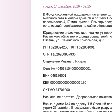
среда, 14 декабря, 2016 - 09:15
В Фонд социальной поддержки населения дл
бытового газа в жилом доме № 4 по 1-му Ос
перечислено 4,17 млн. рублей. Помощь пост
организаций, сообщается на сайте облправи
Юридические и физические лица могут пере
Рязанского областного фонда социальной по
Рязань, ул. Ленинского Комсомола, д.7.
ИНН 6228024200 КПП 622801001
ОГРН 1026200957936
Отделение Рязань г. Рязань
Счет № 40406810400000000001
БИК 046126001
КБК 00000000000000000 180
ОКТМО 61701000
Назначение платежа: Добровольное пожерт
Взрыв в доме №4 по адресу 1-й Осенний пе
утром 23 октября. В результате были разру
одного из подъездов дома. Следствие расс