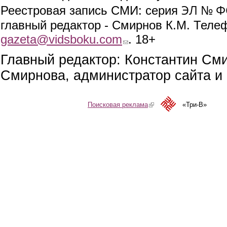
ЭЛ № ФС
Реестровая запись СМИ: серия
главный редактор - Смирнов К.М. Телефо
gazeta@vidsboku.com
(link sends e-mail)
. 18+
Главный редактор: Константин См
Смирнова, администратор сайта и 
Поисковая реклама
(link is external)
«Три-В»