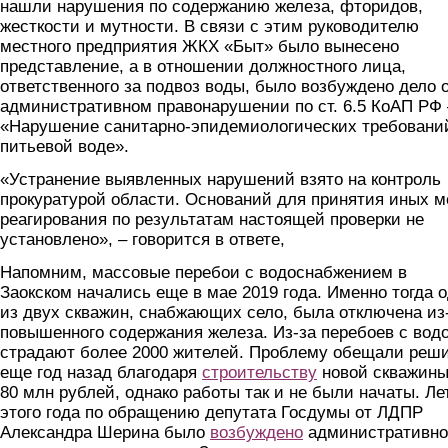
нашли нарушения по содержанию железа, фторидов,
жесткости и мутности. В связи с этим руководителю
местного предприятия ЖКХ «Быт» было вынесено
представление, а в отношении должностного лица,
ответственного за подвоз воды, было возбуждено дело 
административном правонарушении по ст. 6.5 КоАП РФ 
«Нарушение санитарно-эпидемиологических требовани
питьевой воде».
«Устранение выявленных нарушений взято на контроль
прокуратурой области. Оснований для принятия иных м
реагирования по результатам настоящей проверки не
установлено», – говорится в ответе,
Напомним, массовые перебои с водоснабжением в
Заокском начались еще в мае 2019 года. Именно тогда 
из двух скважин, снабжающих село, была отключена из
повышенного содержания железа. Из-за перебоев с вод
страдают более 2000 жителей. Проблему обещали реш
еще год назад благодаря
строительству
новой скважины
80 млн рублей, однако работы так и не были начаты. Ле
этого года по обращению депутата Госдумы от ЛДПР
Александра Шерина было
возбуждено
административно