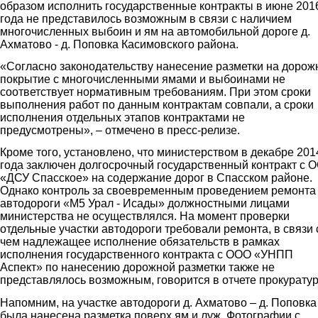
образом исполнить государственные контракты в июне 201
года не представилось возможным в связи с наличием
многочисленных выбоин и ям на автомобильной дороге д.
Ахматово - д. Поповка Касимовского района.
«Согласно законодательству нанесение разметки на дорож
покрытие с многочисленными ямами и выбоинами не
соответствует нормативным требованиям. При этом сроки
выполнения работ по данным контрактам совпали, а сроки
исполнения отдельных этапов контрактами не
предусмотрены», – отмечено в пресс-релизе.
Кроме того, установлено, что министерством в декабре 201
года заключен долгосрочный государственный контракт с 
«ДСУ Спасское» на содержание дорог в Спасском районе.
Однако контроль за своевременным проведением ремонта
автодороги «М5 Урал - Исады» должностными лицами
министерства не осуществлялся. На момент проверки
отдельные участки автодороги требовали ремонта, в связи 
чем надлежащее исполнение обязательств в рамках
исполнения государственного контракта с ООО «УНПП
Аспект» по нанесению дорожной разметки также не
представлялось возможным, говорится в отчете прокурату
Напомним, на участке автодороги д. Ахматово – д. Поповка
была нанесена разметка поверх ям и луж. Фотографии с