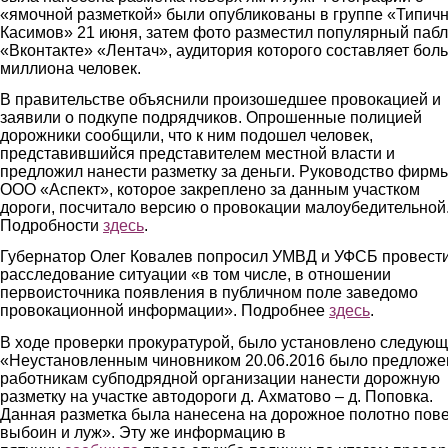
«ямочной разметкой» были опубликованы в группе «Типич
Касимов» 21 июня, затем фото разместил популярный пабл
«Вконтакте» «Лентач», аудитория которого составляет бол
миллиона человек.
В правительстве объяснили произошедшее провокацией и
заявили о подкупе подрядчиков. Опрошенные полицией
дорожники сообщили, что к ним подошел человек,
представившийся представителем местной власти и
предложил нанести разметку за деньги. Руководство фирм
ООО «Аспект», которое закреплено за данным участком
дороги, посчитало версию о провокации малоубедительной
Подробности
здесь
.
Губернатор Олег Ковалев попросил УМВД и УФСБ провест
расследование ситуации «в том числе, в отношении
первоисточника появления в публичном поле заведомо
провокационной информации». Подробнее
здесь
.
В ходе проверки прокуратурой, было установлено следующ
«Неустановленным чиновником 20.06.2016 было предложе
работникам субподрядной организации нанести дорожную
разметку на участке автодороги д. Ахматово – д. Поповка.
Данная разметка была нанесена на дорожное полотно пов
выбоин и луж». Эту же информацию в