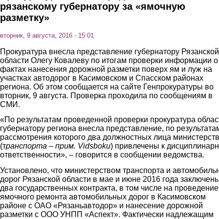
рязанскому губернатору за «ямочную
разметку»
вторник, 9 августа, 2016 - 15:01
Прокуратура внесла представление губернатору Рязанской
области Олегу Ковалеву по итогам проверки информации о
фактах нанесения дорожной разметки поверх ям и луж на
участках автодорог в Касимовском и Спасском районах
региона. Об этом сообщается на сайте Генпрокуратуры во
вторник, 9 августа. Проверка проходила по сообщениям в
СМИ.
«По результатам проведенной проверки прокуратура облас
губернатору региона внесла представление, по результата
рассмотрения которого два должностных лица министерст
(т
ранспорта – прим. Vidsboku
) привлечены к дисциплинар
ответственности», – говорится в сообщении ведомства.
Установлено, что министерством транспорта и автомобиль
дорог Рязанской области в мае и июне 2016 года заключен
два государственных контракта, в том числе на проведение
ямочного ремонта автомобильных дорог в Касимовском
районе с ОАО «Рязаньавтодор» и нанесение дорожной
разметки с ООО УНПП «Аспект». Фактически надлежащим