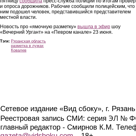
пятницу
сообщила
пресс-служба полиции по итогам провер
и опроса дорожников. Рабочие сообщили полицейским, что 
ним подошел человек, представившийся представителем
местной власти.
Новость про «ямочную разметку»
вышла в эфир
шоу
«Вечерний Ургант» на «Певром канале» 23 июня.
Тэги:
Рязанская область
разметка в лужах
Ковалев
Сетевое издание «Вид сбоку», г. Рязан
ЭЛ № ФС
Реестровая запись СМИ: серия
главный редактор - Смирнов К.М. Телефо
gazeta@vidsboku.com
(link sends e-mail)
. 18+