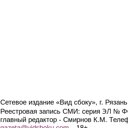
Сетевое издание «Вид сбоку», г. Рязан
ЭЛ № ФС
Реестровая запись СМИ: серия
главный редактор - Смирнов К.М. Телефо
gazeta@vidsboku.com
(link sends e-mail)
. 18+