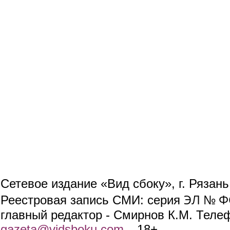
Сетевое издание «Вид сбоку», г. Рязан
ЭЛ № ФС
Реестровая запись СМИ: серия
главный редактор - Смирнов К.М. Телефо
gazeta@vidsboku.com
(link sends e-mail)
. 18+