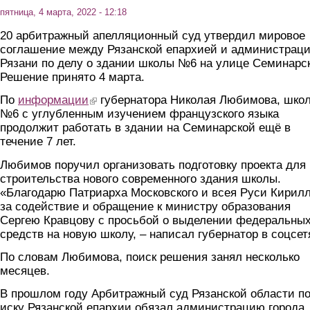
пятница, 4 марта, 2022 - 12:18
20 арбитражный апелляционный суд утвердил мировое
соглашение между Рязанской епархией и администрац
Рязани по делу о здании школы №6 на улице Семинарс
Решение принято 4 марта.
По
информации
(link is external)
губернатора Николая Любимова, шко
№6 с углубленным изучением французского языка
продолжит работать в здании на Семинарской ещё в
течение 7 лет.
Любимов поручил организовать подготовку проекта для
строительства нового современного здания школы.
«Благодарю Патриарха Московского и всея Руси Кирил
за содействие и обращение к министру образования
Сергею Кравцову с просьбой о выделении федеральны
средств на новую школу, – написал губернатор в соцсет
По словам Любимова, поиск решения занял несколько
месяцев.
В прошлом году Арбитражный суд Рязанской области п
иску Рязанской епархии обязал администрацию города