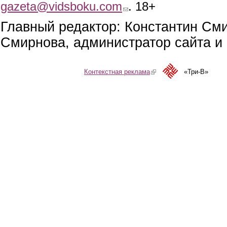
gazeta@vidsboku.com
(link sends e-mail)
. 18+
Главный редактор: Константин См
Смирнова, администратор сайта и 
Контекстная реклама
(link is external)
«Три-В»