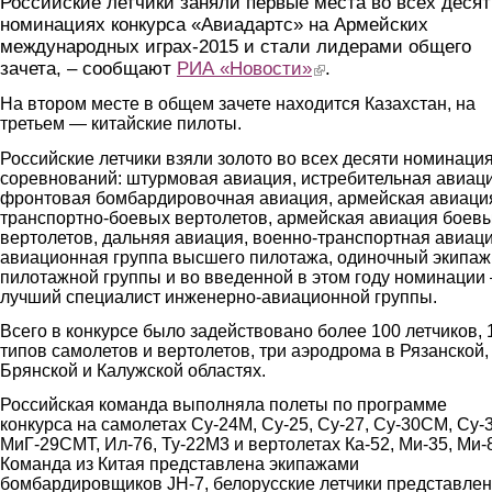
Российские летчики заняли первые места во всех деся
номинациях конкурса «Авиадартс» на Армейских
международных играх-2015 и стали лидерами общего
зачета, – сообщают
РИА «Новости»
(link is external)
.
На втором месте в общем зачете находится Казахстан, на
третьем — китайские пилоты.
Российские летчики взяли золото во всех десяти номинаци
соревнований: штурмовая авиация, истребительная авиаци
фронтовая бомбардировочная авиация, армейская авиаци
транспортно-боевых вертолетов, армейская авиация боев
вертолетов, дальняя авиация, военно-транспортная авиаци
авиационная группа высшего пилотажа, одиночный экипаж
пилотажной группы и во введенной в этом году номинации
лучший специалист инженерно-авиационной группы.
Всего в конкурсе было задействовано более 100 летчиков, 
типов самолетов и вертолетов, три аэродрома в Рязанской,
Брянской и Калужской областях.
Российская команда выполняла полеты по программе
конкурса на самолетах Су-24М, Су-25, Су-27, Су-30СМ, Су-3
МиГ-29СМТ, Ил-76, Ту-22М3 и вертолетах Ка-52, Ми-35, Ми-
Команда из Китая представлена экипажами
бомбардировщиков JH-7, белорусские летчики представле