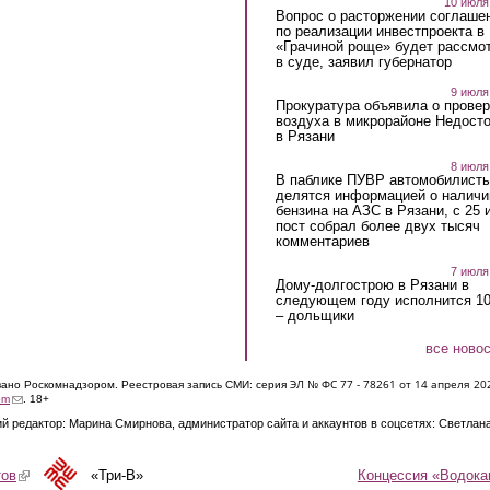
10 июля
Вопрос о расторжении соглаше
по реализации инвестпроекта в
«Грачиной роще» будет рассмо
в суде, заявил губернатор
9 июля
Прокуратура объявила о провер
воздуха в микрорайоне Недост
в Рязани
8 июля
В паблике ПУВР автомобилист
делятся информацией о наличи
бензина на АЗС в Рязани, с 25 
пост собрал более двух тысяч
комментариев
7 июля
Дому-долгострою в Рязани в
следующем году исполнится 10
– дольщики
все ново
ЭЛ № ФС 77 - 7826
1 от 14 апреля 20
овано Роскомнадзором. Реестровая запись СМИ: серия
(link sends e-mail)
om
. 18+
й редактор: Марина Смирнова, администратор сайта и аккаунтов в соцсетях: Светлан
Концессия «Водока
тов
(link is external)
«Три-В»