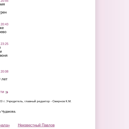
 20:55
ния
трен
 20:43
ке
оево
 23:25
ы
и
июня
 20:08
 лет
сти
20 г.
Учредитель, главный редактор - Смирнов К.М.
а Чудакова.
нала»
Неизвестный Павлов