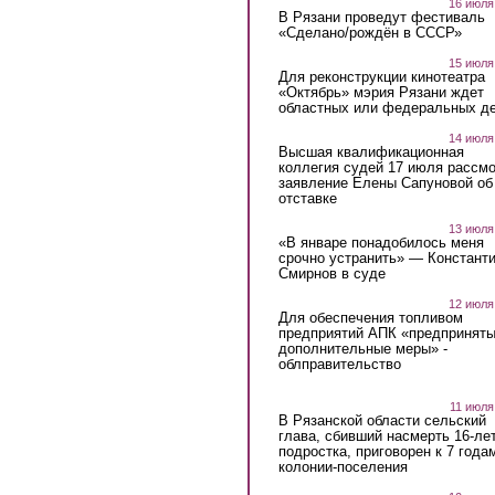
16 июля
В Рязани проведут фестиваль
«Сделано/рождён в СССР»
15 июля
Для реконструкции кинотеатра
«Октябрь» мэрия Рязани ждет
областных или федеральных де
14 июля
Высшая квалификационная
коллегия судей 17 июля рассмо
заявление Елены Сапуновой об
отставке
13 июля
«В январе понадобилось меня
срочно устранить» — Констант
Смирнов в суде
12 июля
Для обеспечения топливом
предприятий АПК «предпринят
дополнительные меры» -
облправительство
11 июля
В Рязанской области сельский
глава, сбивший насмерть 16-ле
подростка, приговорен к 7 года
колонии-поселения