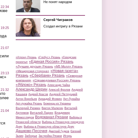
Не понят народом
 22:34
мове
Сергей Чиграков
Создал интригу в Рязани
 19:25
вода
 21:07
осили
«Атрон» Рязань
«Глобус» Рязань
«Городские
«Единая Россия» Рязань
проекты»
«Лучшие друзья» Рязань
«М5 Молл» Рязань
«Новая газета»
«Мещерская сторона»
 23:13
Рязань
«Сбербанк» Рязань
«Северная
нс»
компания»
«Справедливая Россия» Рязань
«Яблоко» Рязань
Александр Чайка
Александр Шерин
 21:32
Андрей
Алексей Фролов
что
Кашаев
Андрей Петруцкий
Андрей Красов
более
Аркадий Фомин
Антон Воробьев
Арт-Лужайка
Арт-лужайка Рязань
Беженцы из Украины
Валерий Рюмин
Виталий
Виктор Малюгин
 21:04
Артемов
Виталий Ларин
Владимир
Водоканал Рязани
Мимоглядов
Выборы в
Рязанской области
Выборы в Рязанскую городскую
тся
Думу
Выборы в Рязанскую областную Думу
Дашково-Песочня
Дмитрий Гудков
Евгений
Заборье
Игорь
Зызин
Застройка Рязани