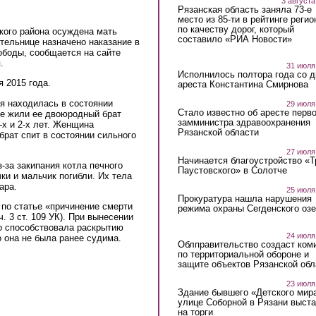
3 августа
Рязанская область заняла 73-е
место из 85-ти в рейтинге регио
по качеству дорог, который
кого района осуждена мать
составило «РИА Новости»
ительнице назначено наказание в
ободы, сообщается на сайте
.
31 июля
Исполнилось полтора года со д
 2015 года.
ареста Константина Смирнова
ая находилась в состоянии
29 июля
Стало известно об аресте перво
ме жили ее двоюродный брат
замминистра здравоохранения
-х и 2-х лет. Женщина
Рязанской области
 брат спит в состоянии сильного
27 июля
Начинается благоустройство «
-за закипания котла печного
Паустовского» в Солотче
ки и мальчик погибли. Их тела
ара.
25 июля
Прокуратура нашла нарушения
по статье «причинение смерти
режима охраны Сегденского озе
. 3 ст. 109 УК). При вынесении
о способствовала раскрытию
24 июля
о она не была ранее судима.
Облправительство создаст ком
по территориальной обороне и
защите объектов Рязанской обл
23 июля
Здание бывшего «Детского мир
улице Соборной в Рязани выст
на торги