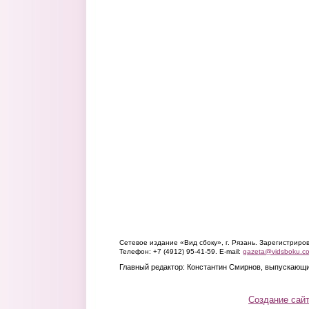
Сетевое издание «Вид сбоку», г. Рязань. Зарегистрир
Телефон: +7 (4912) 95-41-59. E-mail:
gazeta@vidsboku.c
Главный редактор: Константин Смирнов, выпускающи
Создание сай