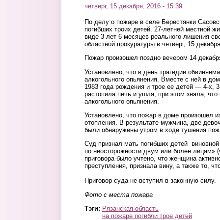
четверг, 15 декабря, 2016 - 15:39
По делу о пожаре в селе Берестянки Сасовс
погибших троих детей. 27-летней местной ж
виде 3 лет 6 месяцев реального лишения св
областной прокуратуры в четверг, 15 декабря
Пожар произошел поздно вечером 14 декабря
Установлено, что в день трагедии обвиняем
алкогольного опьянения. Вместе с ней в до
1983 года рождения и трое ее детей — 4-х, 3
растопила печь и ушла, при этом знала, что
алкогольного опьянения.
Установлено, что пожар в доме произошел из
отопления. В результате мужчина, две девоч
были обнаружены утром в ходе тушения пож
Суд признал мать погибших детей виновной 
по неосторожности двум или более лицам» (ч
приговора было учтено, что женщина активн
преступления, признала вину, а также то, чт
Приговор суда не вступил в законную силу.
Фото с места пожара
Тэги:
Рязанская область
на пожаре погибли трое детей