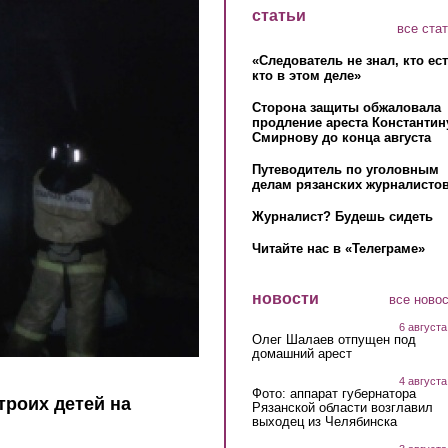
статьи
все ста
«Следователь не знал, кто ес
кто в этом деле»
Сторона защиты обжаловала
продление ареста Константин
Смирнову до конца августа
Путеводитель по уголовным
делам рязанских журналистов
Журналист? Будешь сидеть
Читайте нас в «Телеграме»
новости
все ново
6 августа
Олег Шалаев отпущен под
домашний арест
4 августа
Фото: аппарат губернатора
троих детей на
Рязанской области возглавил
выходец из Челябинска