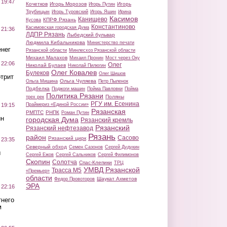
 19:47
Кочетков
Игорь Морозов
Игорь
Игорь Путин
Трубицын
Игорь Туровский
Игорь Яшин
Ирина
Касимов
Канищево
КПРФ Рязань
Кусова
Константиново
Касимовская городская Дума
 21:36
ЛДПР Рязань
Лыбедский бульвар
Людмила Кибальникова
Министерство печати
нег
Рязанской области
Минлесхоз Рязанской области
Михаил Малахов
Михаил Пронин
Мост через Оку
 22:06
Олег
Николай Булаев
Николай Пилюгин
Олег Ковалев
Булеков
Олег Шишов
трит
Ольга Чуляева
Ольга Мишина
Петр Пыленок
Подбелка
Поджоги машин
Пойма Павловки
Пойма
Политика Рязани
Поляны
трех рек
РГУ им. Есенина
Праймериз «Единой России»
 19:15
Рязанская
РМПТС
РНПК
Роман Путин
ин
городская Дума
Рязанский кремль
Рязанский
Рязанский нефтезавод
Рязань
район
Сасово
Рязанский цирк
 23:35
Северный обход
Семен Сазонов
Сергей Дудукин
ы
Сергей Ежов
Сергей Сальников
Сергей Филимонов
Скопин
Солотча
Спас-Клепики
ТРЦ
УМВД Рязанской
Трасса М5
«Премьер»
области
Шаукат Ахметов
Федор Провоторов
ЭРА
 22:16
тнего
м