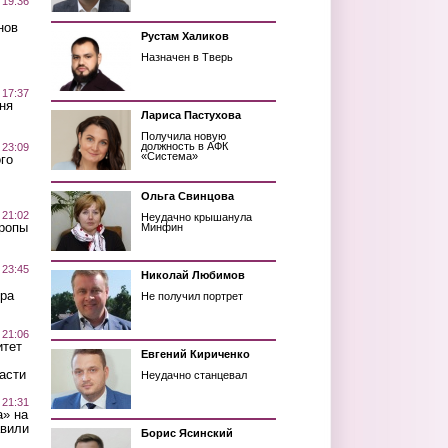
 19:36
нов
Рустам Халиков
Назначен в Тверь
 17:37
ня
Лариса Пастухова
Получила новую
должность в АФК
 23:09
«Система»
го
Ольга Свинцова
 21:02
Неудачно крышанула
Тропы
Минфин
 23:45
Николай Любимов
ра
Не получил портрет
 21:06
итет
Евгений Кириченко
асти
Неудачно станцевал
 21:31
а» на
авили
Борис Ясинский