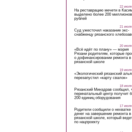
22 июля
На реставрацию мечети в Каси
выделено более 200 миллионов
рублей
21 июля
Суд ужесточил наказание экс-
снабженцу рязанского хлебоза
20 июля
«Всё идёт по плану» — мэрия
Рязани родителям, которые пр
о дофинансировании ремонта в
рязанской школе
19 июля
«Экологический рязанский алья
перезапустил «карту свалок»
18 июля
Рязанский Минздрав сообщил, 
перинатальный центр получит 
200 единиц оборудования
17 июля
Родители сообщили о нехватке
денег на завершение ремонта в
рязанской школе, который веде
по нацпроекту