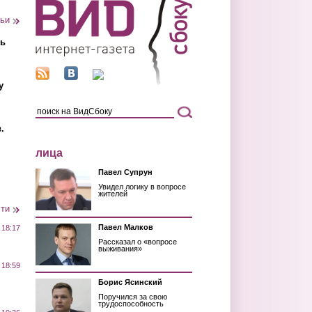
тьи
ть
у
.
лица
Павел Супрун
Увидел логику в вопросе
жителей
сти
Павел Малков
 18:17
Рассказал о «вопросе
выживания»
 18:59
Борис Ясинский
Поручился за свою
трудоспособность