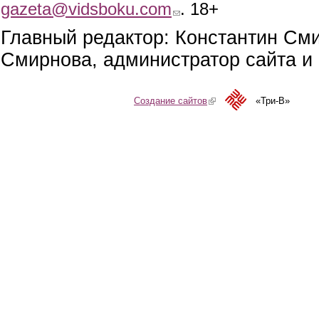
gazeta@vidsboku.com
(link sends e-mail)
. 18+
Главный редактор: Константин См
Смирнова, администратор сайта и 
Создание сайтов
(link is external)
«Три-В»