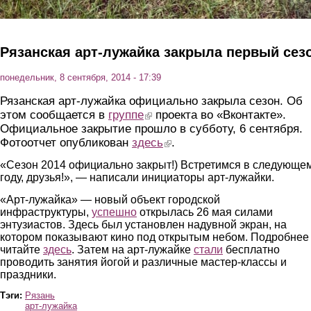
Рязанская арт-лужайка закрыла первый сез
понедельник, 8 сентября, 2014 - 17:39
Рязанская арт-лужайка официально закрыла сезон. Об
этом сообщается в
группе
(link is external)
проекта во «Вконтакте».
Официальное закрытие прошло в субботу, 6 сентября.
Фотоотчет опубликован
здесь
(link is external)
.
«Сезон 2014 официально закрыт!) Встретимся в следующе
году, друзья!», — написали инициаторы арт-лужайки.
«Арт-лужайка» — новый объект городской
инфраструктуры,
успешно
открылась 26 мая силами
энтузиастов. Здесь был установлен надувной экран, на
котором показывают кино под открытым небом. Подробнее
читайте
здесь
. Затем на арт-лужайке
стали
бесплатно
проводить занятия йогой и различные мастер-классы и
праздники.
Тэги:
Рязань
арт-лужайка