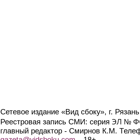
Сетевое издание «Вид сбоку», г. Рязан
ЭЛ № ФС
Реестровая запись СМИ: серия
главный редактор - Смирнов К.М. Телефо
gazeta@vidsboku.com
(link sends e-mail)
. 18+