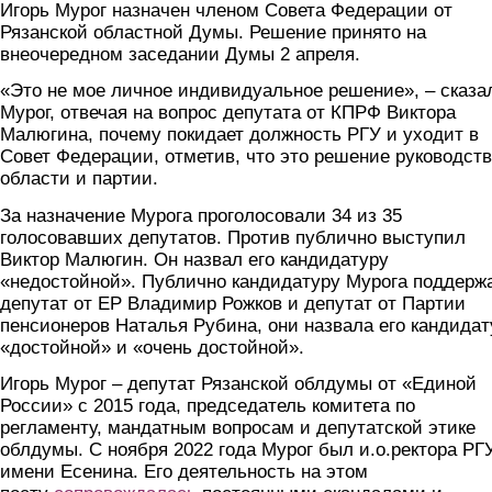
Игорь Мурог назначен членом Совета Федерации от
Рязанской областной Думы. Решение принято на
внеочередном заседании Думы 2 апреля.
«Это не мое личное индивидуальное решение», – сказа
Мурог, отвечая на вопрос депутата от КПРФ Виктора
Малюгина, почему покидает должность РГУ и уходит в
Совет Федерации, отметив, что это решение руководст
области и партии.
За назначение Мурога проголосовали 34 из 35
голосовавших депутатов. Против публично выступил
Виктор Малюгин. Он назвал его кандидатуру
«недостойной». Публично кандидатуру Мурога поддерж
депутат от ЕР Владимир Рожков и депутат от Партии
пенсионеров Наталья Рубина, они назвала его кандидат
«достойной» и «очень достойной».
Игорь Мурог – депутат Рязанской облдумы от «Единой
России» с 2015 года, председатель комитета по
регламенту, мандатным вопросам и депутатской этике
облдумы. С ноября 2022 года Мурог был и.о.ректора РГ
имени Есенина. Его деятельность на этом