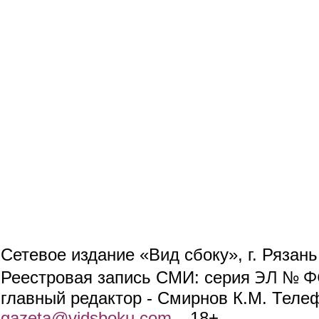
Сетевое издание «Вид сбоку», г. Рязан
ЭЛ № ФС
Реестровая запись СМИ: серия
главный редактор - Смирнов К.М. Телефо
gazeta@vidsboku.com
(link sends e-mail)
. 18+