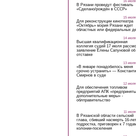
16 июля
В Рязани проведут фестиваль
«Сделано/рождён в СССР»
15 июля
Для реконструкции кинотеатра
«Октябрь» мэрия Рязани ждет
областных или федеральных де
14 июля
Высшая квалификационная
коллегия судей 17 июля рассмо
заявление Елены Сапуновой об
отставке
13 июля
«В январе понадобилось меня
срочно устранить» — Констант
Смирнов в суде
12 июля
Для обеспечения топливом
предприятий АПК «предпринят
дополнительные меры» -
облправительство
11 июля
В Рязанской области сельский
глава, сбивший насмерть 16-ле
подростка, приговорен к 7 года
колонии-поселения