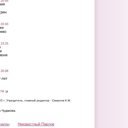
 20:55
ния
трен
 20:43
ке
оево
 23:25
ы
и
июня
 20:08
 лет
сти
20 г.
Учредитель, главный редактор - Смирнов К.М.
а Чудакова.
нала»
Неизвестный Павлов