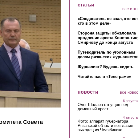
статьи
все ста
«Следователь не знал, кто ес
кто в этом деле»
Сторона защиты обжаловала
продление ареста Константин
Смирнову до конца августа
Путеводитель по уголовным
делам рязанских журналистов
Журналист? Будешь сидеть
Читайте нас в «Телеграме»
новости
все ново
6 августа
Олег Шалаев отпущен под
домашний арест
4 августа
Фото: аппарат губернатора
комитета Совета
Рязанской области возглавил
выходец из Челябинска