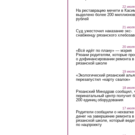
22 июля
На реставрацию мечети в Каси
выделено более 200 миллионов
рублей
21 июля
Суд ужесточил наказание экс-
снабженцу рязанского хлебоза
20 июля
«Всё идёт по плану» — мэрия
Рязани родителям, которые пр
о дофинансировании ремонта в
рязанской школе
19 июля
«Экологический рязанский алья
перезапустил «карту свалок»
18 июля
Рязанский Минздрав сообщил, 
перинатальный центр получит 
200 единиц оборудования
17 июля
Родители сообщили о нехватке
денег на завершение ремонта в
рязанской школе, который веде
по нацпроекту