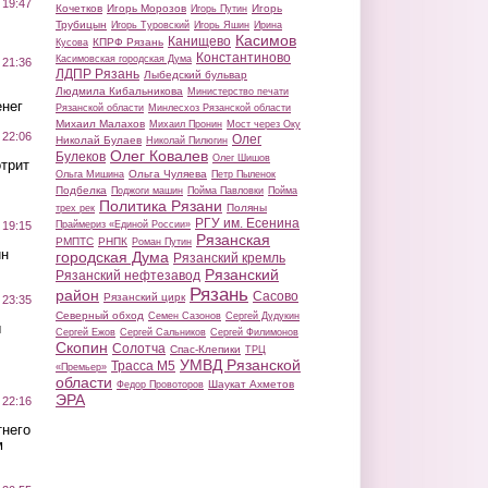
 19:47
Кочетков
Игорь Морозов
Игорь
Игорь Путин
Трубицын
Игорь Туровский
Игорь Яшин
Ирина
Касимов
Канищево
КПРФ Рязань
Кусова
Константиново
Касимовская городская Дума
 21:36
ЛДПР Рязань
Лыбедский бульвар
Людмила Кибальникова
Министерство печати
нег
Рязанской области
Минлесхоз Рязанской области
Михаил Малахов
Михаил Пронин
Мост через Оку
 22:06
Олег
Николай Булаев
Николай Пилюгин
Олег Ковалев
Булеков
Олег Шишов
трит
Ольга Чуляева
Ольга Мишина
Петр Пыленок
Подбелка
Поджоги машин
Пойма Павловки
Пойма
Политика Рязани
Поляны
трех рек
РГУ им. Есенина
Праймериз «Единой России»
 19:15
Рязанская
РМПТС
РНПК
Роман Путин
ин
городская Дума
Рязанский кремль
Рязанский
Рязанский нефтезавод
Рязань
район
Сасово
Рязанский цирк
 23:35
Северный обход
Семен Сазонов
Сергей Дудукин
ы
Сергей Ежов
Сергей Сальников
Сергей Филимонов
Скопин
Солотча
Спас-Клепики
ТРЦ
УМВД Рязанской
Трасса М5
«Премьер»
области
Шаукат Ахметов
Федор Провоторов
ЭРА
 22:16
тнего
м