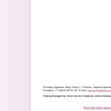
Сетевое издание «Вид сбоку», г. Рязань. Зарегистрир
Телефон: +7 (4912) 95-41-59. E-mail:
gazeta@vidsboku.c
Главный редактор: Константин Смирнов, выпускающи
Контекстная рекл