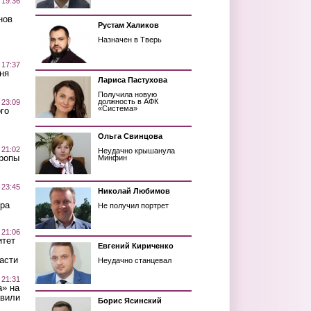
 19:36
нов
Рустам Халиков
Назначен в Тверь
 17:37
ня
Лариса Пастухова
Получила новую
должность в АФК
 23:09
«Система»
го
Ольга Свинцова
 21:02
Неудачно крышанула
Тропы
Минфин
 23:45
Николай Любимов
ра
Не получил портрет
 21:06
итет
Евгений Кириченко
асти
Неудачно станцевал
 21:31
а» на
авили
Борис Ясинский