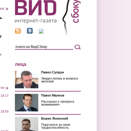
тьи
ть
у
.
лица
Павел Супрун
Увидел логику в вопросе
жителей
сти
Павел Малков
 18:17
Рассказал о «вопросе
выживания»
 18:59
Борис Ясинский
Поручился за свою
трудоспособность