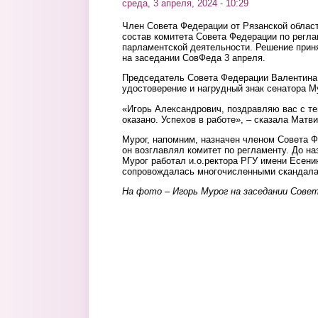
среда, 3 апреля, 2024 - 10:29
Член Совета Федерации от Рязанской облас
состав комитета Совета Федерации по регла
парламентской деятельности. Решение прин
на заседании СовФеда 3 апреля.
Председатель Совета Федерации Валентина
удостоверение и нагрудный знак сенатора М
«Игорь Александрович, поздравляю вас с те
оказано. Успехов в работе», – сказала Матв
Мурог, напомним, назначен членом Совета Ф
он возглавлял комитет по регламенту. До н
Мурог работал и.о.ректора РГУ имени Есенин
сопровождалась многочисленными скандала
На фото – Игорь Мурог на заседании Совет