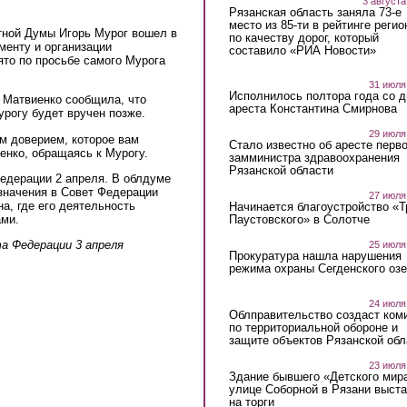
3 августа
Рязанская область заняла 73-е
место из 85-ти в рейтинге регио
тной Думы Игорь Мурог вошел в
по качеству дорог, который
менту и организации
составило «РИА Новости»
ято по просьбе самого Мурога
31 июля
Исполнилось полтора года со д
 Матвиенко сообщила, что
ареста Константина Смирнова
урогу будет вручен позже.
29 июля
м доверием, которое вам
Стало известно об аресте перво
иенко, обращаясь к Мурогу.
замминистра здравоохранения
Рязанской области
едерации 2 апреля. В облдуме
азначения в Совет Федерации
27 июля
а, где его деятельность
Начинается благоустройство «
ми.
Паустовского» в Солотче
а Федерации 3 апреля
25 июля
Прокуратура нашла нарушения
режима охраны Сегденского озе
24 июля
Облправительство создаст ком
по территориальной обороне и
защите объектов Рязанской обл
23 июля
Здание бывшего «Детского мир
улице Соборной в Рязани выст
на торги