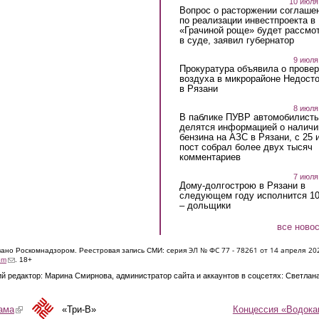
10 июля
Вопрос о расторжении соглаше
по реализации инвестпроекта в
«Грачиной роще» будет рассмо
в суде, заявил губернатор
9 июля
Прокуратура объявила о провер
воздуха в микрорайоне Недост
в Рязани
8 июля
В паблике ПУВР автомобилист
делятся информацией о наличи
бензина на АЗС в Рязани, с 25 
пост собрал более двух тысяч
комментариев
7 июля
Дому-долгострою в Рязани в
следующем году исполнится 10
– дольщики
все ново
ЭЛ № ФС 77 - 7826
1 от 14 апреля 20
овано Роскомнадзором. Реестровая запись СМИ: серия
(link sends e-mail)
om
. 18+
й редактор: Марина Смирнова, администратор сайта и аккаунтов в соцсетях: Светлан
Концессия «Водока
ама
(link is external)
«Три-В»