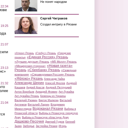
Не понят народом
 22:34
мове
Сергей Чиграков
Создал интригу в Рязани
 19:25
вода
 21:07
осили
«Атрон» Рязань
«Глобус» Рязань
«Городские
«Единая Россия» Рязань
проекты»
«Лучшие друзья» Рязань
«М5 Молл» Рязань
«Новая газета»
«Мещерская сторона»
 23:13
Рязань
«Сбербанк» Рязань
«Северная
нс»
компания»
«Справедливая Россия» Рязань
«Яблоко» Рязань
Александр Чайка
Александр Шерин
 21:32
Андрей
Алексей Фролов
что
Кашаев
Андрей Петруцкий
Андрей Красов
более
Аркадий Фомин
Антон Воробьев
Арт-Лужайка
Арт-лужайка Рязань
Беженцы из Украины
Валерий Рюмин
Виталий
Виктор Малюгин
 21:04
Артемов
Виталий Ларин
Владимир
Водоканал Рязани
Мимоглядов
Выборы в
Рязанской области
Выборы в Рязанскую городскую
тся
Думу
Выборы в Рязанскую областную Думу
Дашково-Песочня
Дмитрий Гудков
Евгений
Заборье
Игорь
Зызин
Застройка Рязани